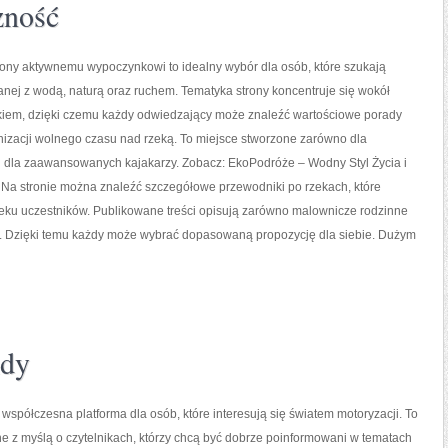
zność
ony aktywnemu wypoczynkowi to idealny wybór dla osób, które szukają
zanej z wodą, naturą oraz ruchem. Tematyka strony koncentruje się wokół
kiem, dzięki czemu każdy odwiedzający może znaleźć wartościowe porady
nizacji wolnego czasu nad rzeką. To miejsce stworzone zarówno dla
 i dla zaawansowanych kajakarzy. Zobacz: EkoPodróże – Wodny Styl Życia i
. Na stronie można znaleźć szczegółowe przewodniki po rzekach, które
u uczestników. Publikowane treści opisują zarówno malownicze rodzinne
zek. Dzięki temu każdy może wybrać dopasowaną propozycję dla siebie. Dużym
ndy
 współczesna platforma dla osób, które interesują się światem motoryzacji. To
e z myślą o czytelnikach, którzy chcą być dobrze poinformowani w tematach