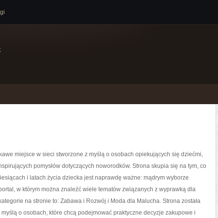
gi
e
kawe miejsce w sieci stworzone z myślą o osobach opiekujących się dziećmi,
inspirujących pomysłów dotyczących noworodków. Strona skupia się na tym, co
iesiącach i latach życia dziecka jest naprawdę ważne: mądrym wyborze
 portal, w którym można znaleźć wiele tematów związanych z wyprawką dla
ategorie na stronie to: Zabawa i Rozwój i Moda dla Malucha. Strona została
 myślą o osobach, które chcą podejmować praktyczne decyzje zakupowe i