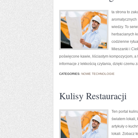
ta strona to za
aromatycznych n
wiedzy. To serw
herbacianych ko
codzienne rytu
Mieszanki i Cie
poświęcone kawie, liściastym kompozycjom, a ta
informacje z lekkością czytania, dzięki czemu
CATEGORIES:
NOWE TECHNOLOGIE
Kulisy Restauracji
Ten portal kuli
światem lokali,
artykuły o kuch
lokali. Zobacz t