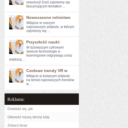
⁢rewolucji! Dziś zajmiemy ​się
fascynującym tematem ...
Nowoczesne rolnictwo
Witajcie w naszym
najnowszym artykule, ‍w którym
zajmiemy się ...
Przyszłość nauki:
W dzisiejszym cyfrowym
świecie technologie e-
learningowe odgrywają ⁢coraz
większą ...
Czołowe trendy VR w
Witajcie w kolejnym artykule
na temat najnowszych ‌trendów
w ...
Reklama:
Dowiedz się, jak
Odwiedź naszą stronę tutaj
Zobacz teraz