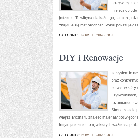
odkrywać gastro
miejsca do odwi
jedzeniu. To witryna dla każdego, kto ceni jedz
znajduje się różnorodność. Portal pokazuje ga
CATEGORIES:
NOWE TECHNOLOGIE
DIY i Renowacje
Italsystem to n
oraz konkretnyc
serwis, w który
użytkownikach, 
rozumianego wyg
Strona została
wnętrz. Można tu znaleźć materiały poświęcone
innym przestrzeniom, w których ważne są prakty
CATEGORIES:
NOWE TECHNOLOGIE