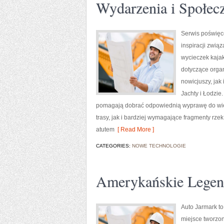
Wydarzenia i Społec
Serwis poświęc
inspiracji zwią
wycieczek kaja
dotyczące orga
nowicjuszy, jak
Jachty i Łodzie
pomagają dobrać odpowiednią wyprawę do wiek
trasy, jak i bardziej wymagające fragmenty r
atutem
[ Read More ]
CATEGORIES:
NOWE TECHNOLOGIE
Amerykańskie Lege
Auto Jarmark to
miejsce tworzon