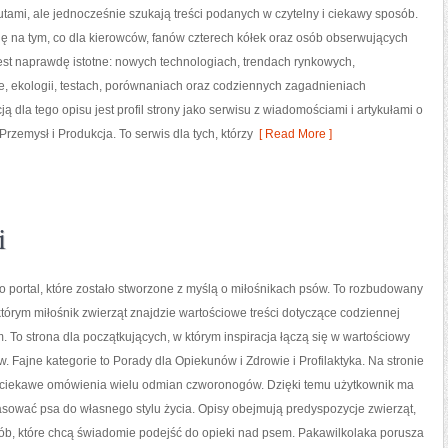
tami, ale jednocześnie szukają treści podanych w czytelny i ciekawy sposób.
ię na tym, co dla kierowców, fanów czterech kółek oraz osób obserwujących
est naprawdę istotne: nowych technologiach, trendach rynkowych,
, ekologii, testach, porównaniach oraz codziennych zagadnieniach
 dla tego opisu jest profil strony jako serwisu z wiadomościami i artykułami o
zemysł i Produkcja. To serwis dla tych, którzy
[ Read More ]
i
o portal, które zostało stworzone z myślą o miłośnikach psów. To rozbudowany
tórym miłośnik zwierząt znajdzie wartościowe treści dotyczące codziennej
. To strona dla początkujących, w którym inspiracja łączą się w wartościowy
w. Fajne kategorie to Porady dla Opiekunów i Zdrowie i Profilaktyka. Na stronie
ciekawe omówienia wielu odmian czworonogów. Dzięki temu użytkownik ma
sować psa do własnego stylu życia. Opisy obejmują predyspozycje zwierząt,
sób, które chcą świadomie podejść do opieki nad psem. Pakawilkolaka porusza