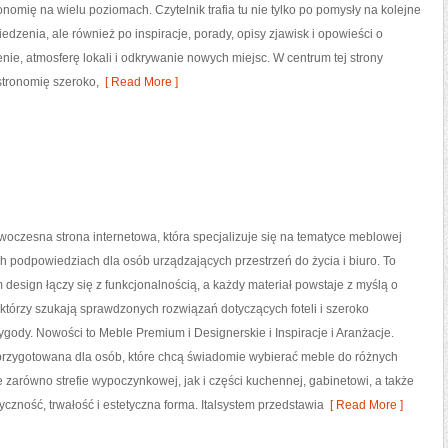
nomię na wielu poziomach. Czytelnik trafia tu nie tylko po pomysły na kolejne
edzenia, ale również po inspiracje, porady, opisy zjawisk i opowieści o
enie, atmosferę lokali i odkrywanie nowych miejsc. W centrum tej strony
stronomię szeroko,
[ Read More ]
owoczesna strona internetowa, która specjalizuje się na tematyce meblowej
h podpowiedziach dla osób urządzających przestrzeń do życia i biuro. To
m design łączy się z funkcjonalnością, a każdy materiał powstaje z myślą o
którzy szukają sprawdzonych rozwiązań dotyczących foteli i szeroko
ody. Nowości to Meble Premium i Designerskie i Inspiracje i Aranżacje.
 przygotowana dla osób, które chcą świadomie wybierać meble do różnych
 zarówno strefie wypoczynkowej, jak i części kuchennej, gabinetowi, a także
czność, trwałość i estetyczna forma. Italsystem przedstawia
[ Read More ]