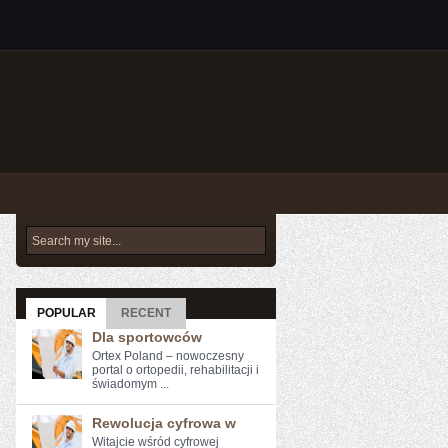
POPULAR
RECENT
Dla sportowców
Ortex Poland – nowoczesny
portal o ortopedii, rehabilitacji i
świadomym ...
Rewolucja cyfrowa w
Witajcie wśród cyfrowej