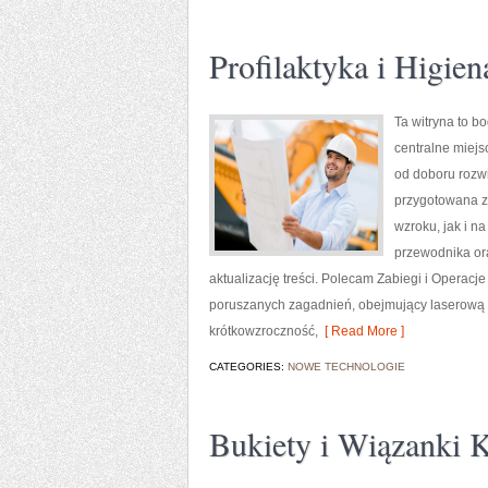
Profilaktyka i Higie
Ta witryna to b
centralne miejs
od doboru rozwi
przygotowana z 
wzroku, jak i n
przewodnika ora
aktualizację treści. Polecam Zabiegi i Operacje
poruszanych zagadnień, obejmujący laserową k
krótkowzroczność,
[ Read More ]
CATEGORIES:
NOWE TECHNOLOGIE
Bukiety i Wiązanki 