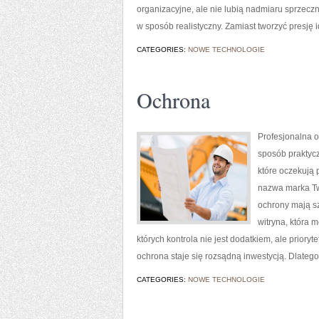
organizacyjne, ale nie lubią nadmiaru sprzecz
w sposób realistyczny. Zamiast tworzyć presję 
CATEGORIES:
NOWE TECHNOLOGIE
Ochrona
Profesjonalna o
sposób praktycz
które oczekują 
nazwa marka Twi
ochrony mają sz
witryna, która 
których kontrola nie jest dodatkiem, ale prior
ochrona staje się rozsądną inwestycją. Dlate
CATEGORIES:
NOWE TECHNOLOGIE