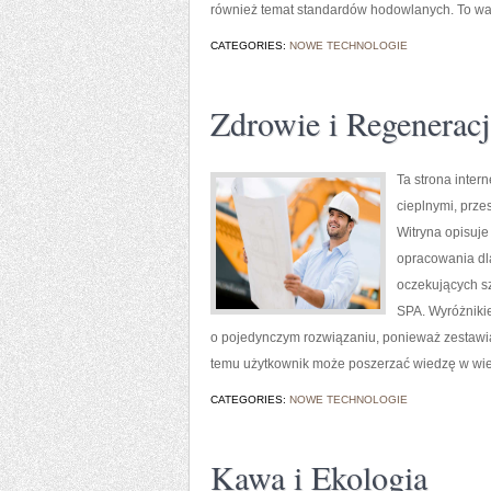
również temat standardów hodowlanych. To wa
CATEGORIES:
NOWE TECHNOLOGIE
Zdrowie i Regeneracj
Ta strona intern
cieplnymi, prz
Witryna opisuj
opracowania dla
oczekujących sz
SPA. Wyróżnikie
o pojedynczym rozwiązaniu, ponieważ zestawia
temu użytkownik może poszerzać wiedzę w wiel
CATEGORIES:
NOWE TECHNOLOGIE
Kawa i Ekologia