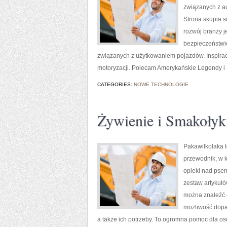
związanych z au
Strona skupia s
rozwój branży j
bezpieczeństwie
związanych z użytkowaniem pojazdów. Inspiracją
motoryzacji. Polecam Amerykańskie Legendy i Pr
CATEGORIES:
NOWE TECHNOLOGIE
Żywienie i Smakołyk
Pakawilkolaka t
przewodnik, w k
opieki nad psem
zestaw artykułó
można znaleźć 
możliwość dopa
a także ich potrzeby. To ogromna pomoc dla o