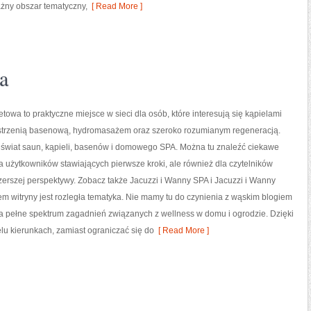
żny obszar tematyczny,
[ Read More ]
a
etowa to praktyczne miejsce w sieci dla osób, które interesują się kąpielami
estrzenią basenową, hydromasażem oraz szeroko rozumianym regeneracją.
e świat saun, kąpieli, basenów i domowego SPA. Można tu znaleźć ciekawe
 użytkowników stawiających pierwsze kroki, ale również dla czytelników
erszej perspektywy. Zobacz także Jacuzzi i Wanny SPA i Jacuzzi i Wanny
m witryny jest rozległa tematyka. Nie mamy tu do czynienia z wąskim blogiem
 pełne spektrum zagadnień związanych z wellness w domu i ogrodzie. Dzięki
u kierunkach, zamiast ograniczać się do
[ Read More ]