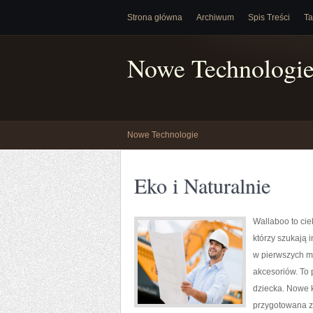
Strona główna
Archiwum
Spis Treści
Ta
Nowe Technologi
Nowe Technologie
Eko i Naturalnie
Wallaboo to cie
którzy szukają 
w pierwszych m
akcesoriów. To
dziecka. Nowe k
przygotowana z