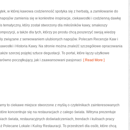
kątek, w której kawowa codzienność spotyka się z herbatą, a zamiłowanie do
apojów zamienia się w konkretne inspiracje, ciekawostki i codzienną dawkę
is tematyczny, który został stworzony dla miłośników kawy, smakoszy
mpozycji, a także dla tych, którzy po prostu chcą poszerzyć swoją wiedzę
ały związane z serwowaniem ulubionych napojów. Polecam Recenzje Kaw i
kawostki i Historia Kawy. Na stronie można znaleźć szczegółowe opracowania
kże szerzej pojętej sztuce degustacji. To portal, które łączy użytkowe
 zarówno początkujący, jak i zaawansowani pasjonaci
[ Read More ]
narny to ciekawe miejsce stworzone z myślą o czytelnikach zainteresowanych
 które koncentruje się na restauracjach z całego świata. Witryna prezentuje
niach świata, restauracyjnych doświadczeniach, trendach i kulisach pracy
eż Polecane Lokale i Kulisy Restauracji. To przestrzeń dla osób, które chcą