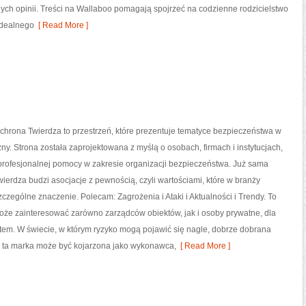
nych opinii. Treści na Wallaboo pomagają spojrzeć na codzienne rodzicielstwo
idealnego
[ Read More ]
chrona Twierdza to przestrzeń, które prezentuje tematyce bezpieczeństwa w
ny. Strona została zaprojektowana z myślą o osobach, firmach i instytucjach,
profesjonalnej pomocy w zakresie organizacji bezpieczeństwa. Już sama
erdza budzi asocjacje z pewnością, czyli wartościami, które w branży
czególne znaczenie. Polecam: Zagrożenia i Ataki i Aktualności i Trendy. To
może zainteresować zarówno zarządców obiektów, jak i osoby prywatne, dla
ytetem. W świecie, w którym ryzyko mogą pojawić się nagle, dobrze dobrana
go ta marka może być kojarzona jako wykonawca,
[ Read More ]