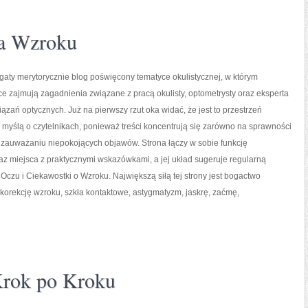
na Wzroku
ogaty merytorycznie blog poświęcony tematyce okulistycznej, w którym
ce zajmują zagadnienia związane z pracą okulisty, optometrysty oraz eksperta
ązań optycznych. Już na pierwszy rzut oka widać, że jest to przestrzeń
myślą o czytelnikach, ponieważ treści koncentrują się zarówno na sprawności
a zauważaniu niepokojących objawów. Strona łączy w sobie funkcję
z miejsca z praktycznymi wskazówkami, a jej układ sugeruje regularną
 Oczu i Ciekawostki o Wzroku. Największą siłą tej strony jest bogactwo
orekcję wzroku, szkła kontaktowe, astygmatyzm, jaskrę, zaćmę,
Krok po Kroku