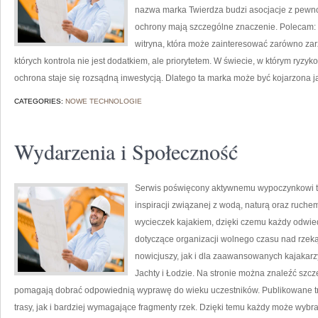
nazwa marka Twierdza budzi asocjacje z pewnoś
ochrony mają szczególne znaczenie. Polecam: Za
witryna, która może zainteresować zarówno zar
których kontrola nie jest dodatkiem, ale priorytetem. W świecie, w którym ryz
ochrona staje się rozsądną inwestycją. Dlatego ta marka może być kojarzona
CATEGORIES:
NOWE TECHNOLOGIE
Wydarzenia i Społeczność
Serwis poświęcony aktywnemu wypoczynkowi to 
inspiracji związanej z wodą, naturą oraz ruche
wycieczek kajakiem, dzięki czemu każdy odwi
dotyczące organizacji wolnego czasu nad rzek
nowicjuszy, jak i dla zaawansowanych kajakarz
Jachty i Łodzie. Na stronie można znaleźć szc
pomagają dobrać odpowiednią wyprawę do wieku uczestników. Publikowane tr
trasy, jak i bardziej wymagające fragmenty rzek. Dzięki temu każdy może wyb