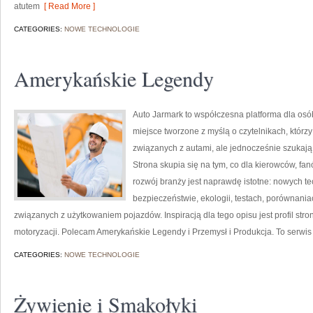
atutem
[ Read More ]
CATEGORIES:
NOWE TECHNOLOGIE
Amerykańskie Legendy
Auto Jarmark to współczesna platforma dla osób,
miejsce tworzone z myślą o czytelnikach, któr
związanych z autami, ale jednocześnie szukają 
Strona skupia się na tym, co dla kierowców, f
rozwój branży jest naprawdę istotne: nowych t
bezpieczeństwie, ekologii, testach, porównani
związanych z użytkowaniem pojazdów. Inspiracją dla tego opisu jest profil stro
motoryzacji. Polecam Amerykańskie Legendy i Przemysł i Produkcja. To serwis d
CATEGORIES:
NOWE TECHNOLOGIE
Żywienie i Smakołyki