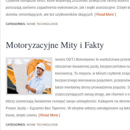
czytelnik odnajdzie treści, które wspierają zrozumieć praktyczne strony dobor
poruszają zarówno zagadnienia wykonawcze, jak i wątki aranżacyjne. Dzięki tem
domów, remontujących, ale też użytkowników stojących
[ Read More ]
CATEGORIES:
NOWE TECHNOLOGIE
Motoryzacyjne Mity i Fakty
serwis ODTJ Bolesławiec to wartościowa przestr
obszarowi świadomej jazdy, bezpieczeństwa na
kierownicą. To miejsce, w którym czytelnik zna
bezpiecznego kierowania pojazdem, przepisów
także mentalnej strony prowadzenia pojazdu. S
rozpoczynających swoją drogę, ale również o o
którzy zamierzają świadomie rozwijać swoje umiejętności. Kategorie na stroni
Prawo Jazdy – Egzamin Bez Tajemnic. W obrębie witryny udostępniane są tek
trasie, dzięki czemu
[ Read More ]
CATEGORIES:
NOWE TECHNOLOGIE