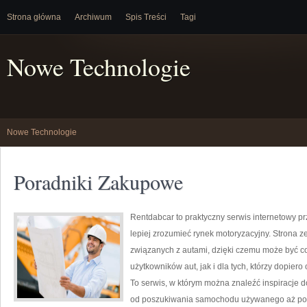
Strona główna
Archiwum
Spis Treści
Tagi
Nowe Technologie
Nowe Technologie
Poradniki Zakupowe
Rentdabcar to praktyczny serwis internetowy p
lepiej zrozumieć rynek motoryzacyjny. Strona 
związanych z autami, dzięki czemu może być c
użytkowników aut, jak i dla tych, którzy dopie
To serwis, w którym można znaleźć inspiracje d
od poszukiwania samochodu używanego aż po fo