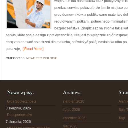
wnętrzach dla nastolatków oraz praktycznych 
przekaz serwisu pokazuje, że jest to miejsce 
grup domowników, a publikowane materiały doty
regulowanymi półkami, północnego minimalizmu
bezpieczeństwa. Znajdziesz na stronie takie kat
serwis, które spaja design z praktycznością. Nie jest to wyłącznie zbiór inspirac
chcą zaplanować przestrzeń dla malucha, odświeżyć pokój nastolatka albo po
pokazuje,
[ Read More ]
CATEGORIES:
NOWE TECHNOLOGIE
Nowe wpisy:
Archiwa
Stro
Głos Społeczności
sierpień 2026
Arch
8 sierpnia, 2026
lipiec 2026
Spis T
Dla sportowców
czerwiec 2026
Tagi
7 sierpnia, 2026
maj 2026