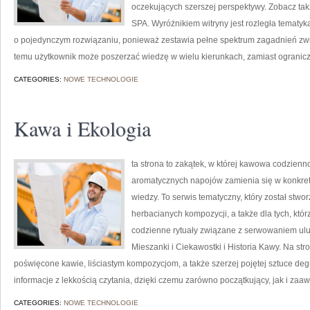
oczekujących szerszej perspektywy. Zobacz tak
SPA. Wyróżnikiem witryny jest rozległa tematy
o pojedynczym rozwiązaniu, ponieważ zestawia pełne spektrum zagadnień zwi
temu użytkownik może poszerzać wiedzę w wielu kierunkach, zamiast ogranicz
CATEGORIES:
NOWE TECHNOLOGIE
Kawa i Ekologia
ta strona to zakątek, w której kawowa codzienn
aromatycznych napojów zamienia się w konkretn
wiedzy. To serwis tematyczny, który został stw
herbacianych kompozycji, a także dla tych, któ
codzienne rytuały związane z serwowaniem ul
Mieszanki i Ciekawostki i Historia Kawy. Na s
poświęcone kawie, liściastym kompozycjom, a także szerzej pojętej sztuce degus
informacje z lekkością czytania, dzięki czemu zarówno początkujący, jak i za
CATEGORIES:
NOWE TECHNOLOGIE