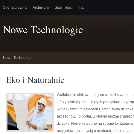
Strona główna
Archiwum
Spis Treści
Tagi
Nowe Technologie
Nowe Technologie
Eko i Naturalnie
Wallaboo to ciekawe miejsce w sieci stworzone
którzy szukają inspirujących pomysłów dotyczą
w pierwszych miesiącach i latach życia dziec
akcesoriów. To portal, w którym można znaleź
dziecka. Nowe kategorie na stronie to: Zabawa 
przygotowana z myślą o osobach, które chcą 