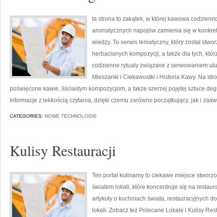
ta strona to zakątek, w której kawowa codzienn
aromatycznych napojów zamienia się w konkretn
wiedzy. To serwis tematyczny, który został stw
herbacianych kompozycji, a także dla tych, któ
codzienne rytuały związane z serwowaniem ul
Mieszanki i Ciekawostki i Historia Kawy. Na s
poświęcone kawie, liściastym kompozycjom, a także szerzej pojętej sztuce degus
informacje z lekkością czytania, dzięki czemu zarówno początkujący, jak i za
CATEGORIES:
NOWE TECHNOLOGIE
Kulisy Restauracji
Ten portal kulinarny to ciekawe miejsce stworz
światem lokali, które koncentruje się na restau
artykuły o kuchniach świata, restauracyjnych d
lokali. Zobacz też Polecane Lokale i Kulisy Rest