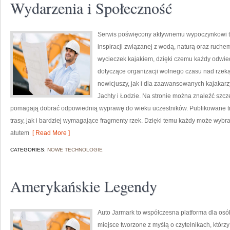
Wydarzenia i Społeczność
Serwis poświęcony aktywnemu wypoczynkowi to 
inspiracji związanej z wodą, naturą oraz ruche
wycieczek kajakiem, dzięki czemu każdy odwi
dotyczące organizacji wolnego czasu nad rzek
nowicjuszy, jak i dla zaawansowanych kajakarz
Jachty i Łodzie. Na stronie można znaleźć szc
pomagają dobrać odpowiednią wyprawę do wieku uczestników. Publikowane tr
trasy, jak i bardziej wymagające fragmenty rzek. Dzięki temu każdy może wyb
atutem
[ Read More ]
CATEGORIES:
NOWE TECHNOLOGIE
Amerykańskie Legendy
Auto Jarmark to współczesna platforma dla osób,
miejsce tworzone z myślą o czytelnikach, któr