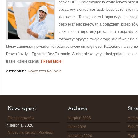
serwis ODTJ Bolesławiec to wartościowa przestr
obszarowi świadomej jazdy, bezpieczeństwa na
kierownicą. To miejsce, w którym czytelnik zna
bezpiecznego kierowania pojazdem, przepisów
także mentalnej strony prowadzenia pojazdu. S
rozpoczynających swoją drogę, ale również o o
którzy zamierzają świadomie rozwijać swoje umiejętności. Kategorie na stroni
Prawo Jazdy – Egzamin Bez Tajemnic. W obrębie witryny udostępniane są tek
trasie, dzięki czemu
[ Read More ]
CATEGORIES:
NOWE TECHNOLOGIE
Nowe wpisy:
Archiwa
Stro
Dla sportowców
sierpień 2026
Arch
7 sierpnia, 2026
lipiec 2026
Spis T
Miłość na Kartach Powieści
czerwiec 2026
Tagi