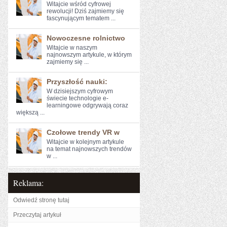
Witajcie wśród cyfrowej
⁢rewolucji! Dziś zajmiemy ​się
fascynującym tematem ...
Nowoczesne rolnictwo
Witajcie w naszym
najnowszym artykule, ‍w którym
zajmiemy się ...
Przyszłość nauki:
W dzisiejszym cyfrowym
świecie technologie e-
learningowe odgrywają ⁢coraz
większą ...
Czołowe trendy VR w
Witajcie w kolejnym artykule
na temat najnowszych ‌trendów
w ...
Reklama:
Odwiedź stronę tutaj
Przeczytaj artykuł