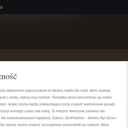
gi
e
zność
ony aktywnemu wypoczynkowi to idealny wybór dla osób, które szukają
zanej z wodą, naturą oraz ruchem. Tematyka strony koncentruje się wokół
kiem, dzięki czemu każdy odwiedzający może znaleźć wartościowe porady
nizacji wolnego czasu nad rzeką. To miejsce stworzone zarówno dla
 i dla zaawansowanych kajakarzy. Zobacz: EkoPodróże – Wodny Styl Życia i
. Na stronie można znaleźć szczegółowe przewodniki po rzekach, które