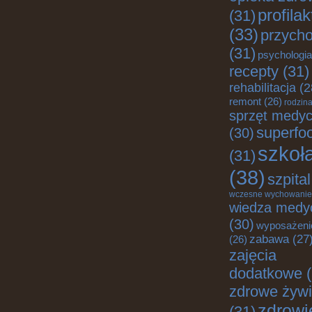
profila
(31)
(33)
przych
(31)
psychologia
recepty
(31)
rehabilitacja
(2
remont
(26)
rodzin
sprzęt medy
superfo
(30)
szkoł
(31)
(38)
szpital
wczesne wychowanie
wiedza medy
(30)
wyposażeni
zabawa
(27
(26)
zajęcia
dodatkowe
(
zdrowe żywi
zdrowi
(31)