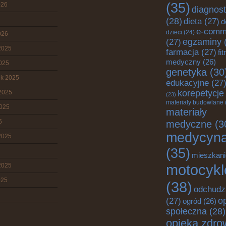
(35)
026
diagnos
(28)
dieta
(27)
d
e-comm
dzieci
(24)
026
egzaminy
(27)
2025
farmacja
(27)
fi
medyczny
(26)
2025
genetyka
(30
ik 2025
edukacyjne
(27
korepetycje
2025
(23)
materiały budowlane
2025
materiały
5
medyczne
(3
medycyn
2025
(35)
mieszkani
motocykl
2025
025
(38)
odchudz
o
(27)
ogród
(26)
społeczna
(28)
opieka zdro