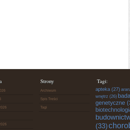
a
Strony
Tagi:
apteka
(27)
aran
2026
Archiwum
bada
wnętrz
(26)
6
Spis Treści
genetyczne
(
2026
Tagi
biotechnologi
budownict
choro
(33)
2026