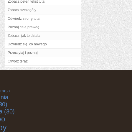
Zobacz pełen tekst tutaj
Zobacz szczegóły
Odwiedź stronę tutaj
Poznaj całą prawdę
Zobacz, jak to działa
Dowiedz się, co nowego
Przeczytaj i poznaj
Otwórz teraz
żacja
nia
30)
a
(30)
wo
by