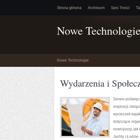
Strona główna
Archiwum
Spis Treści
Ta
Nowe Technologi
Nowe Technologie
Wydarzenia i Społec
Serwis poświęc
inspiracji zwią
wycieczek kaja
dotyczące orga
nowicjuszy, jak
Jachty i Łodzie