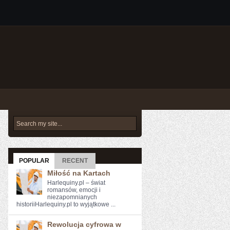
POPULAR
RECENT
Miłość na Kartach
Harlequiny.pl – świat
romansów, emocji i
niezapomnianych
historiiHarlequiny.pl to wyjątkowe ...
Rewolucja cyfrowa w