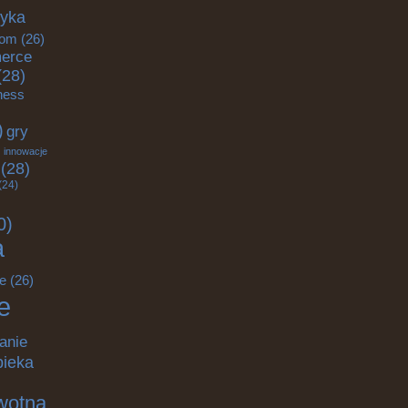
tyka
om
(26)
erce
(28)
tness
)
gry
)
innowacje
(28)
(24)
0)
a
e
(26)
e
anie
pieka
wotna