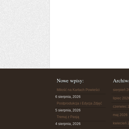
Nowe wpisy:
Archiw
Miłość na Kartach Powieści
sierpień 
6 sierpnia, 2026
lipiec 202
Postprodukcja i Edycja Zdjęć
czerwiec 
5 sierpnia, 2026
maj 2026
Trenuj z Pasją
kwiecień 
4 sierpnia, 2026