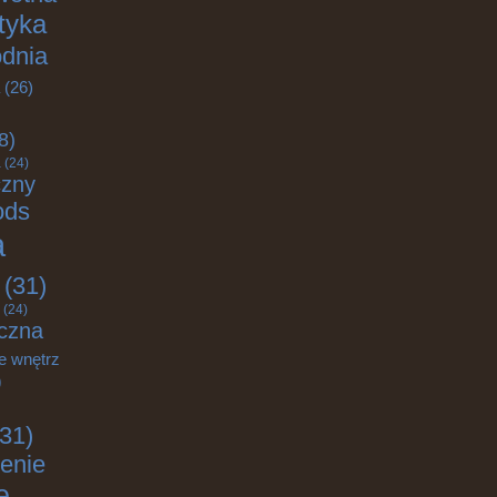
ktyka
odnia
(26)
8)
a
(24)
czny
ods
a
(31)
(24)
czna
e wnętrz
)
31)
enie
e