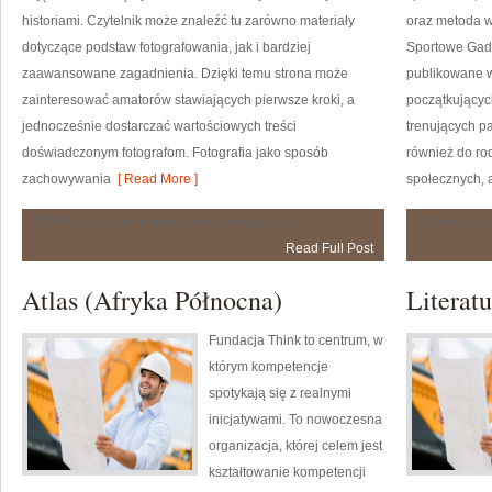
historiami. Czytelnik może znaleźć tu zarówno materiały
oraz metoda w
dotyczące podstaw fotografowania, jak i bardziej
Sportowe Gadże
zaawansowane zagadnienia. Dzięki temu strona może
publikowane 
zainteresować amatorów stawiających pierwsze kroki, a
początkujących
jednocześnie dostarczać wartościowych treści
trenujących pa
doświadczonym fotografom. Fotografia jako sposób
również do ro
zachowywania
[ Read More ]
społecznych, a
Postprodukcja
Możliwość komentowania
została wyłączona
Możliwość 
i
Read Full Post
Edycja
Zdjęć
Atlas (Afryka Północna)
Literatu
Fundacja Think to centrum, w
którym kompetencje
spotykają się z realnymi
inicjatywami. To nowoczesna
organizacja, której celem jest
kształtowanie kompetencji