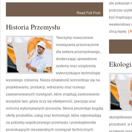
ale pokazuje r
Fitness
Możliwość komentowania
została wyłączona
podczas szybk
Read Full Post
być inspirują
Historia Przemysłu
weekendowy wy
chcą lepiej
[ R
Tworzymy nowoczesne
Możliwość 
rozwiązania przeznaczone
dla sektora przemysłowego,
dostarczając sprawdzone
Ekologi
systemy oraz urządzenia
wykorzystujące technologię
wysokiego ciśnienia. Nasza działalność koncentruje się na
projektowaniu, produkcji, wdrażaniu oraz rozwoju
zaawansowanych rozwiązań, które znajdują zastosowanie
wszędzie tam, gdzie liczy się efektywność, precyzja oraz
ochrona wykonywanych procesów. Strona prezentuje bogatą
ofertę produktów, usług oraz technologii, które odpowiadają
skomplikowany
na potrzeby współczesnego przemysłu i przedsiębiorstw
przestrzeń, w 
poszukujących niezawodnych rozwiązań technicznych.
przykłady ora