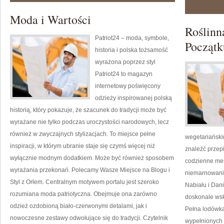
i
Inspiracje
Moda i Wartości
Roślinn
Patriot24 – moda, symbole,
Początk
historia i polska tożsamość
wyrażona poprzez styl
Patriot24 to magazyn
internetowy poświęcony
odzieży inspirowanej polską
historią, który pokazuje, że szacunek do tradycji może być
wyrażane nie tylko podczas uroczystości narodowych, lecz
również w zwyczajnych stylizacjach. To miejsce pełne
wegetariański
inspiracji, w którym ubranie staje się czymś więcej niż
znaleźć przep
wyłącznie modnym dodatkiem. Może być również sposobem
codzienne men
wyrażania przekonań. Polecamy Wasze Miejsce na Blogu i
niemarnowanie
Styl z Orłem. Centralnym motywem portalu jest szeroko
Nabiału i Dan
rozumiana moda patriotyczna. Obejmuje ona zarówno
doskonale ws
odzież ozdobioną biało-czerwonymi detalami, jak i
Pełna lodówka
nowoczesne zestawy odwołujące się do tradycji. Czytelnik
wypełnionych 