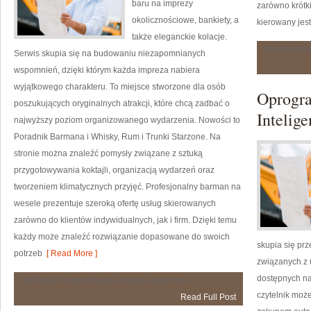
baru na imprezy
zarówno krótki
okolicznościowe, bankiety, a
kierowany jes
także eleganckie kolacje.
Możliwość 
Serwis skupia się na budowaniu niezapomnianych
wspomnień, dzięki którym każda impreza nabiera
wyjątkowego charakteru. To miejsce stworzone dla osób
Oprogra
poszukujących oryginalnych atrakcji, które chcą zadbać o
Intelige
najwyższy poziom organizowanego wydarzenia. Nowości to
Poradnik Barmana i Whisky, Rum i Trunki Starzone. Na
stronie można znaleźć pomysły związane z sztuką
przygotowywania koktajli, organizacją wydarzeń oraz
tworzeniem klimatycznych przyjęć. Profesjonalny barman na
wesele prezentuje szeroką ofertę usług skierowanych
zarówno do klientów indywidualnych, jak i firm. Dzięki temu
każdy może znaleźć rozwiązanie dopasowane do swoich
skupia się pr
potrzeb
[ Read More ]
związanych z
dostępnych na
Kultura
Możliwość komentowania
została wyłączona
i
czytelnik moż
Read Full Post
Historia
Alkoholu