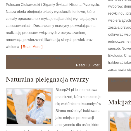
Polecam Ciekawostki i Giganty Świata i Historia Przemysłu.
wyborów, domu
Nasza oferta obejmuje układy wysokociśnieniowe, które
recyklingu, p
zostały opracowane z myślą o najbardziej wymagających
wspierających
zastosowaniach. Dostarczamy maszyny, pozwalające na
została przyg
realizację procesów związanych z oczyszczaniem,
odkrywać wsp
renowacją powierzchni, likwidacją starych powłok oraz
jednocześnie 
wieloma
[ Read More ]
sposób. Nowoś
Ekologia. Cha
Historia
Możliwość komentowania
została wyłączona
Przemysłu
traktować jak
Read Full Post
zastanawia się
Naturalna pielęgnacja twarzy
Możliwość 
Bioarp24.pl to internetowa
przestrzeń, która koncentruje
Makijaż
się wokół dermokosmetyków.
Strona może być traktowana
jako miejsce prezentacji
asortymentu dla osób, które