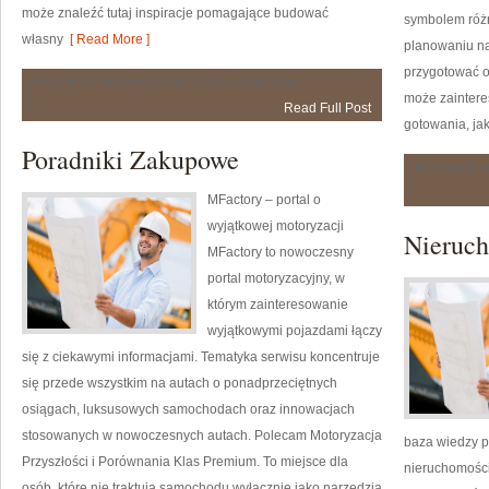
może znaleźć tutaj inspiracje pomagające budować
symbolem róż
własny
[ Read More ]
planowaniu na
przygotować o
Moda
Możliwość komentowania
została wyłączona
i
może zainter
Read Full Post
Wartości
gotowania, jak
Poradniki Zakupowe
Możliwość 
MFactory – portal o
wyjątkowej motoryzacji
Nieruc
MFactory to nowoczesny
portal motoryzacyjny, w
którym zainteresowanie
wyjątkowymi pojazdami łączy
się z ciekawymi informacjami. Tematyka serwisu koncentruje
się przede wszystkim na autach o ponadprzeciętnych
osiągach, luksusowych samochodach oraz innowacjach
stosowanych w nowoczesnych autach. Polecam Motoryzacja
baza wiedzy p
Przyszłości i Porównania Klas Premium. To miejsce dla
nieruchomości
osób, które nie traktują samochodu wyłącznie jako narzędzia