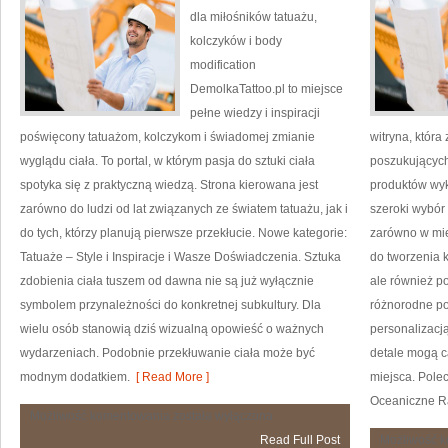
dla miłośników tatuażu,
kolczyków i body
modification
DemolkaTattoo.pl to miejsce
pełne wiedzy i inspiracji
poświęcony tatuażom, kolczykom i świadomej zmianie
witryna, któr
wyglądu ciała. To portal, w którym pasja do sztuki ciała
poszukujących
spotyka się z praktyczną wiedzą. Strona kierowana jest
produktów wyk
zarówno do ludzi od lat związanych ze światem tatuażu, jak i
szeroki wybór
do tych, którzy planują pierwsze przekłucie. Nowe kategorie:
zarówno w mie
Tatuaże – Style i Inspiracje i Wasze Doświadczenia. Sztuka
do tworzenia 
zdobienia ciała tuszem od dawna nie są już wyłącznie
ale również p
symbolem przynależności do konkretnej subkultury. Dla
różnorodne p
wielu osób stanowią dziś wizualną opowieść o ważnych
personalizacj
wydarzeniach. Podobnie przekłuwanie ciała może być
detale mogą c
modnym dodatkiem.
[ Read More ]
miejsca. Polec
Oceaniczne Ra
Tatuaże
Możliwość komentowania
została wyłączona
–
Read Full Post
Możliwość 
Style