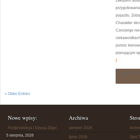
zakupem auta,
przygotowania
pojazdu. Zobac
Charakter stro
Concierge nie
ciekawostkach
pomóc kierow
planującym sp
]
Możliwość 
« Older Entries
Nowe wpisy:
Archiwa
Stro
Postprodukcja i Edycja Zdjęć
sierpień 2026
Arch
5 sierpnia, 2026
lipiec 2026
Spis T