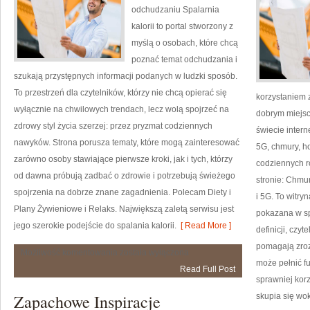
odchudzaniu Spalarnia
kalorii to portal stworzony z
myślą o osobach, które chcą
poznać temat odchudzania i
szukają przystępnych informacji podanych w ludzki sposób.
To przestrzeń dla czytelników, którzy nie chcą opierać się
korzystaniem 
wyłącznie na chwilowych trendach, lecz wolą spojrzeć na
dobrym miejsc
zdrowy styl życia szerzej: przez pryzmat codziennych
świecie inter
nawyków. Strona porusza tematy, które mogą zainteresować
5G, chmury, h
zarówno osoby stawiające pierwsze kroki, jak i tych, którzy
codziennych r
od dawna próbują zadbać o zdrowie i potrzebują świeżego
stronie: Chmu
spojrzenia na dobrze znane zagadnienia. Polecam Diety i
i 5G. To witr
Plany Żywieniowe i Relaks. Największą zaletą serwisu jest
pokazana w sp
jego szerokie podejście do spalania kalorii.
[ Read More ]
definicji, czy
pomagają zroz
Metody
Możliwość komentowania
została wyłączona
Alternatywne
może pełnić f
Read Full Post
sprawniej korz
Zapachowe Inspiracje
skupia się wo