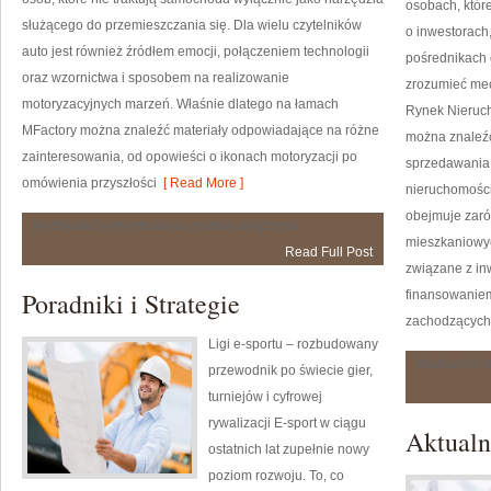
osobach, które
służącego do przemieszczania się. Dla wielu czytelników
o inwestorach
auto jest również źródłem emocji, połączeniem technologii
pośrednikach 
oraz wzornictwa i sposobem na realizowanie
zrozumieć mec
motoryzacyjnych marzeń. Właśnie dlatego na łamach
Rynek Nieruch
MFactory można znaleźć materiały odpowiadające na różne
można znaleźć
zainteresowania, od opowieści o ikonach motoryzacji po
sprzedawania
omówienia przyszłości
[ Read More ]
nieruchomośc
obejmuje zaró
Poradniki
Możliwość komentowania
została wyłączona
Zakupowe
mieszkaniowyc
Read Full Post
związane z in
Poradniki i Strategie
finansowanie
zachodzących 
Ligi e-sportu – rozbudowany
Możliwość 
przewodnik po świecie gier,
turniejów i cyfrowej
rywalizacji E-sport w ciągu
Aktualn
ostatnich lat zupełnie nowy
poziom rozwoju. To, co