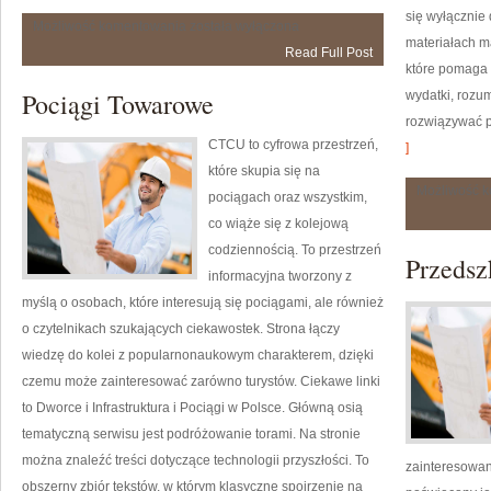
się wyłącznie
Zapachowe
Możliwość komentowania
została wyłączona
Inspiracje
materiałach m
Read Full Post
które pomaga 
Pociągi Towarowe
wydatki, rozu
rozwiązywać p
CTCU to cyfrowa przestrzeń,
]
które skupia się na
Możliwość 
pociągach oraz wszystkim,
co wiąże się z kolejową
codziennością. To przestrzeń
Przedsz
informacyjna tworzony z
myślą o osobach, które interesują się pociągami, ale również
o czytelnikach szukających ciekawostek. Strona łączy
wiedzę do kolei z popularnonaukowym charakterem, dzięki
czemu może zainteresować zarówno turystów. Ciekawe linki
to Dworce i Infrastruktura i Pociągi w Polsce. Główną osią
tematyczną serwisu jest podróżowanie torami. Na stronie
można znaleźć treści dotyczące technologii przyszłości. To
zainteresowa
obszerny zbiór tekstów, w którym klasyczne spojrzenie na