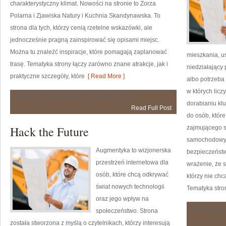
charakterystyczny klimat. Nowości na stronie to Zorza
Polarna i Zjawiska Natury i Kuchnia Skandynawska. To
strona dla tych, którzy cenią rzetelne wskazówki, ale
jednocześnie pragną zainspirować się opisami miejsc.
Można tu znaleźć inspiracje, które pomagają zaplanować
mieszkania, 
trasę. Tematyka strony łączy zarówno znane atrakcje, jak i
niedziałający
praktyczne szczegóły, które
[ Read More ]
albo potrzeba
w których lic
Pytania
Możliwość komentowania
została wyłączona
od
dorabianiu kl
Read Full Post
czytelników
do osób, któr
Hack the Future
zajmującego s
samochodowym
Augmentyka to wizjonerska
bezpieczeństw
przestrzeń internetowa dla
wrażenie, że s
osób, które chcą odkrywać
którzy nie chc
świat nowych technologii
Tematyka stron
oraz jego wpływ na
Możliwość 
społeczeństwo. Strona
została stworzona z myślą o czytelnikach, którzy interesują