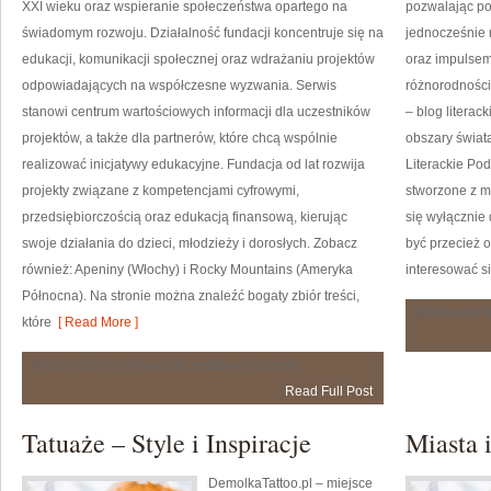
XXI wieku oraz wspieranie społeczeństwa opartego na
pozwalając po
świadomym rozwoju. Działalność fundacji koncentruje się na
jednocześnie 
edukacji, komunikacji społecznej oraz wdrażaniu projektów
oraz impulsem
odpowiadających na współczesne wyzwania. Serwis
różnorodności 
stanowi centrum wartościowych informacji dla uczestników
– blog literac
projektów, a także dla partnerów, które chcą wspólnie
obszary świata
realizować inicjatywy edukacyjne. Fundacja od lat rozwija
Literackie Pod
projekty związane z kompetencjami cyfrowymi,
stworzone z my
przedsiębiorczością oraz edukacją finansową, kierując
się wyłącznie 
swoje działania do dzieci, młodzieży i dorosłych. Zobacz
być przecież 
również: Apeniny (Włochy) i Rocky Mountains (Ameryka
interesować si
Północna). Na stronie można znaleźć bogaty zbiór treści,
Możliwość 
które
[ Read More ]
Atlas
Możliwość komentowania
została wyłączona
(Afryka
Read Full Post
Północna)
Tatuaże – Style i Inspiracje
Miasta 
DemolkaTattoo.pl – miejsce