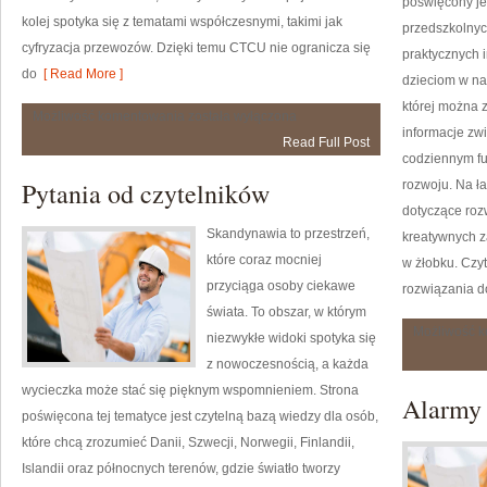
poświęcony je
kolej spotyka się z tematami współczesnymi, takimi jak
przedszkolnyc
cyfryzacja przewozów. Dzięki temu CTCU nie ogranicza się
praktycznych 
do
[ Read More ]
dzieciom w na
której można 
Pociągi
Możliwość komentowania
została wyłączona
Towarowe
informacje zw
Read Full Post
codziennym fu
Pytania od czytelników
rozwoju. Na ł
dotyczące roz
Skandynawia to przestrzeń,
kreatywnych z
które coraz mocniej
w żłobku. Czy
przyciąga osoby ciekawe
rozwiązania d
świata. To obszar, w którym
Możliwość 
niezwykłe widoki spotyka się
z nowoczesnością, a każda
wycieczka może stać się pięknym wspomnieniem. Strona
Alarmy 
poświęcona tej tematyce jest czytelną bazą wiedzy dla osób,
które chcą zrozumieć Danii, Szwecji, Norwegii, Finlandii,
Islandii oraz północnych terenów, gdzie światło tworzy