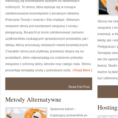
interesują się kosmetykami opartymi na składnikach
roślinnych. To strona, która wpisuje się w rosnące
zainteresowanie kosmetykami o prostszym składzie.
Polecamy Trendy i nowości i Eko-makijaż. Głównym
Strona ma cha
motywem strony jest asortyment związany z urodą i
związane z ko
pielęgnacją. Bioarp24.pl może zainteresować zarówno
inspiracji, w
użytkowników szukających sprawdzonych produktów, jak i
teksty, jak i 
sklepy, którzy poszukują ciekawych marek kosmetycznych.
Pielęgnacja i 
Charakter strony jest użytkowy, ponieważ skupia się na
Tematyka stro
produktach, które odpowiadają na codzienne potrzeby
ale nie ogran
związane z ochroną skóry, włosów oraz całego ciała. Strona
twarzy. Studio
prezentuje tematykę urody z potrzebami osób,
[ Read More ]
ważne są takż
być odbierany
Naturalna
Możliwość komentowania
została wyłączona
pielęgnacja
Read Full Post
twarzy
Możliwość 
Metody Alternatywne
Hosting
Spalarnia kalorii –
inspirujący przewodnik po