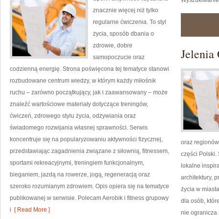
Wyszukiwanie 
znacznie więcej niż tylko
Możliwość 
regularne ćwiczenia. To styl
życia, sposób dbania o
zdrowie, dobre
Jelenia
samopoczucie oraz
codzienną energię. Strona poświęcona tej tematyce stanowi
rozbudowane centrum wiedzy, w którym każdy miłośnik
ruchu – zarówno początkujący, jak i zaawansowany – może
znaleźć wartościowe materiały dotyczące treningów,
ćwiczeń, zdrowego stylu życia, odżywiania oraz
świadomego rozwijania własnej sprawności. Serwis
koncentruje się na popularyzowaniu aktywności fizycznej,
oraz regionów
przedstawiając zagadnienia związane z siłownią, fitnessem,
części Polski.
sportami rekreacyjnymi, treningiem funkcjonalnym,
lokalne inspira
bieganiem, jazdą na rowerze, jogą, regeneracją oraz
architektury, 
szeroko rozumianym zdrowiem. Opis opiera się na tematyce
życia w miast
publikowanej w serwisie. Polecam Aerobik i fitness grupowy
dla osób, któ
i
[ Read More ]
nie ogranicza 