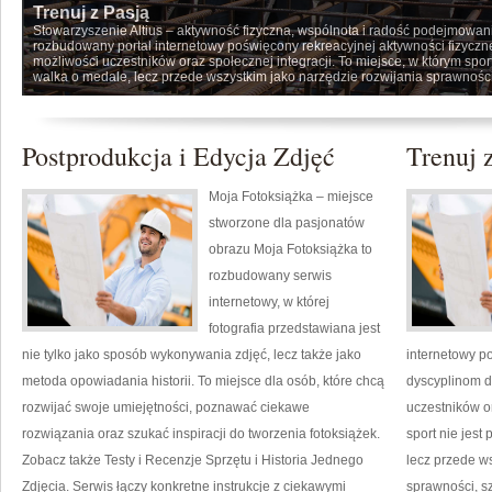
Trenuj z Pasją
Stowarzyszenie Altius – aktywność fizyczna, wspólnota i radość podejmowa
rozbudowany portal internetowy poświęcony rekreacyjnej aktywności fizycz
możliwości uczestników oraz społecznej integracji. To miejsce, w którym spor
walka o medale, lecz przede wszystkim jako narzędzie rozwijania sprawności,
Postprodukcja i Edycja Zdjęć
Trenuj 
Moja Fotoksiążka – miejsce
stworzone dla pasjonatów
obrazu Moja Fotoksiążka to
rozbudowany serwis
internetowy, w której
fotografia przedstawiana jest
nie tylko jako sposób wykonywania zdjęć, lecz także jako
internetowy po
metoda opowiadania historii. To miejsce dla osób, które chcą
dyscyplinom 
rozwijać swoje umiejętności, poznawać ciekawe
uczestników or
rozwiązania oraz szukać inspiracji do tworzenia fotoksiążek.
sport nie jest
Zobacz także Testy i Recenzje Sprzętu i Historia Jednego
lecz przede w
Zdjęcia. Serwis łączy konkretne instrukcje z ciekawymi
sprawności, s