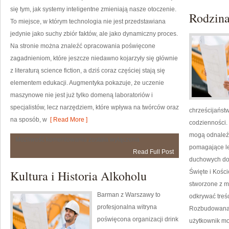
się tym, jak systemy inteligentne zmieniają nasze otoczenie.
Rodzina
To miejsce, w którym technologia nie jest przedstawiana
jedynie jako suchy zbiór faktów, ale jako dynamiczny proces.
Na stronie można znaleźć opracowania poświęcone
zagadnieniom, które jeszcze niedawno kojarzyły się głównie
z literaturą science fiction, a dziś coraz częściej stają się
elementem edukacji. Augmentyka pokazuje, że uczenie
maszynowe nie jest już tylko domeną laboratoriów i
specjalistów, lecz narzędziem, które wpływa na twórców oraz
chrześcijańst
na sposób, w
[ Read More ]
codzienności. 
mogą odnaleźć
Hack
Możliwość komentowania
została wyłączona
the
pomagające le
Read Full Post
Future
duchowych doś
Kultura i Historia Alkoholu
Święte i Kości
stworzone z m
Barman z Warszawy to
odkrywać treś
profesjonalna witryna
Rozbudowana 
poświęcona organizacji drink
użytkownik mo