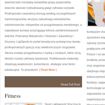
dawniej było rozrywką niewielkiej grupy pasjonatów,
obecnie stanowi rozbudowaną gałąź cyfrowej rozrywki.
Profesjonalni zawodnicy trenują według szczegółowych
harmonogramów, drużyny zatrudniają menedżerów,
szkoleniowców i ekspertów od przygotowania mentalnego, a
największe turnieje przyciągają miliony zainteresowanych
fundacjom cha
widzów. Polecamy Aktualności i Nowości i Zawodnicy i
sposobom wspi
Drużyny. LigiSportu to portal tematyczny poświęcony światu
sytuacji życio
profesjonalnych graczy oraz elektronicznych rozgrywek.
praktyczne inf
Strona została przygotowana z myślą o osobach, które chcą
Polsce i na ś
śledzić rozwój cyfrowej rywalizacji. Publikowane materiały
środków, prow
obejmują wiadomości, komentarze, strategie oraz treści
oraz angażowa
edukacyjne. To przestrzeń
[ Read More ]
obejmuje międ
dobroczynności
Poradniki
Możliwość komentowania
została wyłączona
i
fundacji, zag
Read Full Post
Strategie
technologie w
Fitness
odpowiedzi na
organizacji p
Sport i aktywność fizyczna to