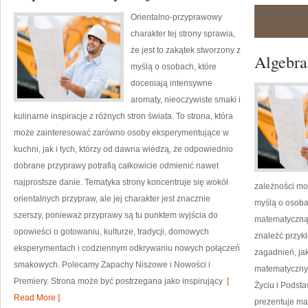
Możliwość 
Orientalno-przyprawowy
charakter tej strony sprawia,
że jest to zakątek stworzony z
Algebra
myślą o osobach, które
doceniają intensywne
aromaty, nieoczywiste smaki i
kulinarne inspiracje z różnych stron świata. To strona, która
może zainteresować zarówno osoby eksperymentujące w
kuchni, jak i tych, którzy od dawna wiedzą, że odpowiednio
dobrane przyprawy potrafią całkowicie odmienić nawet
najprostsze danie. Tematyka strony koncentruje się wokół
zależności mo
orientalnych przypraw, ale jej charakter jest znacznie
myślą o osoba
szerszy, ponieważ przyprawy są tu punktem wyjścia do
matematyczną.
opowieści o gotowaniu, kulturze, tradycji, domowych
znaleźć przy
eksperymentach i codziennym odkrywaniu nowych połączeń
zagadnień, ja
smakowych. Polecamy Zapachy Niszowe i Nowości i
matematyczny
Premiery. Strona może być postrzegana jako inspirujący
[
Życiu i Podst
Read More ]
prezentuje ma