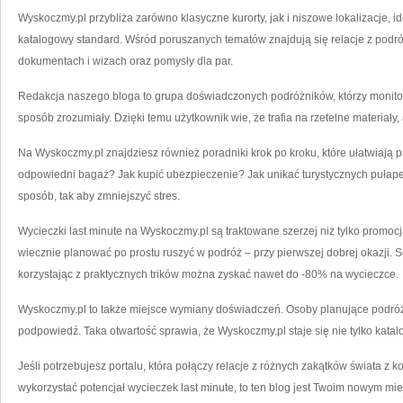
Wyskoczmy.pl przybliża zarówno klasyczne kurorty, jak i niszowe lokalizacje, 
katalogowy standard. Wśród poruszanych tematów znajdują się relacje z podró
dokumentach i wizach oraz pomysły dla par.
Redakcja naszego bloga to grupa doświadczonych podróżników, którzy monitoruj
sposób zrozumiały. Dzięki temu użytkownik wie, że trafia na rzetelne materiały
Na Wyskoczmy.pl znajdziesz również poradniki krok po kroku, które ułatwiają
odpowiedni bagaż? Jak kupić ubezpieczenie? Jak unikać turystycznych pułape
sposób, tak aby zmniejszyć stres.
Wycieczki last minute na Wyskoczmy.pl są traktowane szerzej niż tylko promoc
wiecznie planować po prostu ruszyć w podróż – przy pierwszej dobrej okazji. S
korzystając z praktycznych trików można zyskać nawet do -80% na wycieczce.
Wyskoczmy.pl to także miejsce wymiany doświadczeń. Osoby planujące podró
podpowiedź. Taka otwartość sprawia, że Wyskoczmy.pl staje się nie tylko katalo
Jeśli potrzebujesz portalu, która połączy relacje z różnych zakątków świata z 
wykorzystać potencjał wycieczek last minute, to ten blog jest Twoim nowym mie