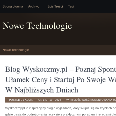
Strona główna
Archiwum
Spis Treści
Tagi
Nowe Technologie
Nowe Technologie
Blog Wyskoczmy.pl – Poznaj Spon
Ułamek Ceny i Startuj Po Swoje W
W Najbliższych Dniach
B
POSTED BY ADMIN
ON LIS - 10 - 2025
WITH
MOŻLIWOŚĆ KOMENTOWANIA
Z
WY
–
Wyskoczmy.pl to inspiracyjny blog o wyjazdach, który skupia się na szybkich 
PO
SP
WY
gdzie pasja do podróżowania łączy się z praktycznymi poradami i relacjami gl