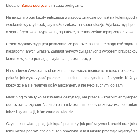
ZA
UŁ
bloga to:
Bagaż podręczny
i Bagaż podręczny.
CE
I
ST
Na naszym blogu każdy entuzjasta wyjazdów znajdzie pomysł na kolejną podróż
P
S
weekendowy city break, czy może czekasz na super okazję, Wyskoczmy.pl pomoż
WA
MA
JU
dzięki którym twoja wyprawa będą tańsze, a jednocześnie lepiej zorganizowan
W
NA
DN
Celem Wyskoczmy.pl jest pokazanie, że podróże last minute mogą być mądre f
niezapomnianych wrażeń. Zamiast nerwów związanych z wyborem przypadkowej 
kierunków, które pomagają wybrać najlepszą opcję.
Na startowej Wyskoczmy.pl prezentujemy świeże inspiracje, miejsca, o których 
pokażą, jak wykorzystać promocje last minute maksymalnie efektywnie. Każdy ar
którzy dzielą się realnym doświadczeniem, a nie tylko suchymi opisami.
Nasz blog to nie tylko zestawienie destynacji, ale przede wszystkim encyklope
podróżować częściej. Na stronie znajdziesz m.in. opisy egzotycznych kierunków,
także listy atrakcji, które warto odwiedzić.
Czytelnik dowiaduję się, jak łapać przeceny, jak porównywać kierunki oraz jak
temu każda podróż jest lepiej zaplanowana, a last minute przestaje kojarzyć si