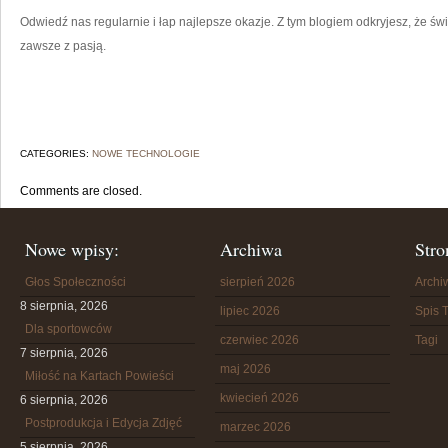
Odwiedź nas regularnie i łap najlepsze okazje. Z tym blogiem odkryjesz, że świat
zawsze z pasją.
CATEGORIES:
NOWE TECHNOLOGIE
Comments are closed.
Nowe wpisy:
Archiwa
Stro
Głos Społeczności
sierpień 2026
Arch
8 sierpnia, 2026
lipiec 2026
Spis T
Dla sportowców
czerwiec 2026
Tagi
7 sierpnia, 2026
maj 2026
Miłość na Kartach Powieści
kwiecień 2026
6 sierpnia, 2026
Postprodukcja i Edycja Zdjęć
marzec 2026
5 sierpnia, 2026