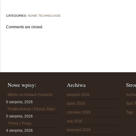
CATEGORIES:
NOWE TECHNOLOGIE
Comments are closed.
Nowe wpisy:
Archiwa
Stro
Miłość na Kartach Powieści
sierpień 2026
Arch
6 sierpnia, 2026
lipiec 2026
Spis T
Postprodukcja i Edycja Zdjęć
czerwiec 2026
Tagi
5 sierpnia, 2026
maj 2026
Trenuj z Pasją
kwiecień 2026
4 sierpnia, 2026