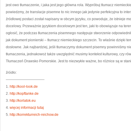
SIĘ
jest owo tłumaczenie, i jaka jest jego główna rola. Wypróbuj tłumacz niemiec
NI
powiedzmy, że translacje pisemne to nic innego jak jedynie perfekcyjna to inte
źródłowej postaci został napisany w obcym języku, co powoduje, że istnieje m
docelowy. Przeważnie językiem docelowym jest ten, jaki to obowiązuje na tere
ogłosić, że podczas tłumaczenia pisemnego następuje stworzenie odpowiednik
jak dokument pionierski – tłumacz niemieckiego szczecin. To właśnie dzięki tem
dosłowne. Jak najbardziej, jeśli tłumaczymy dokument pisemny powinniśmy ni
tłumaczenia, jednakowoż także uwzględnić musimy kontekst kulturowy, czy r
Tłumaczeń Drawsko Pomorskie. Jest to niezwykle ważne, bo różnice są w sta
źródło:
———————————
1.
http://kool-look.de
2.
http://kopftanke.de
3.
http://korlatok.eu
4.
więcej informacji tutaj
5.
http://korrekturreich-reichow.de