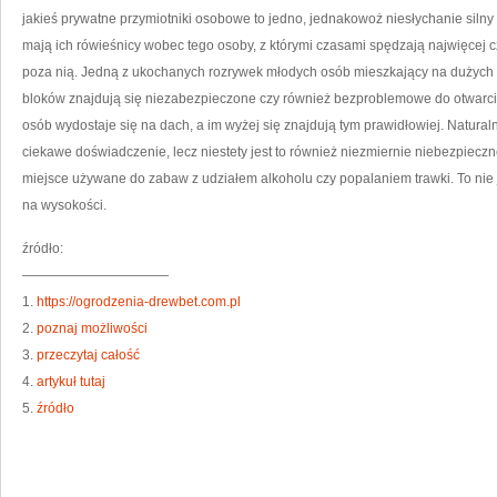
PR
jakieś prywatne przymiotniki osobowe to jedno, jednakowoż niesłychanie silny
mają ich rówieśnicy wobec tego osoby, z którymi czasami spędzają najwięcej c
poza nią. Jedną z ukochanych rozrywek młodych osób mieszkający na dużych 
bloków znajdują się niezabezpieczone czy również bezproblemowe do otwarci
osób wydostaje się na dach, a im wyżej się znajdują tym prawidłowiej. Naturaln
ciekawe doświadczenie, lecz niestety jest to również niezmiernie niebezpieczne
miejsce używane do zabaw z udziałem alkoholu czy popalaniem trawki. To nie je
na wysokości.
źródło:
———————————
1.
https://ogrodzenia-drewbet.com.pl
2.
poznaj możliwości
3.
przeczytaj całość
4.
artykuł tutaj
5.
źródło