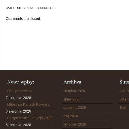
CATEGORIES:
NOWE TECHNOLOGIE
Comments are closed.
Nowe wpisy:
Archiwa
Stro
Dla sportowców
sierpień 2026
Arch
7 sierpnia, 2026
lipiec 2026
Spis T
Miłość na Kartach Powieści
czerwiec 2026
Tagi
6 sierpnia, 2026
maj 2026
Postprodukcja i Edycja Zdjęć
kwiecień 2026
5 sierpnia, 2026