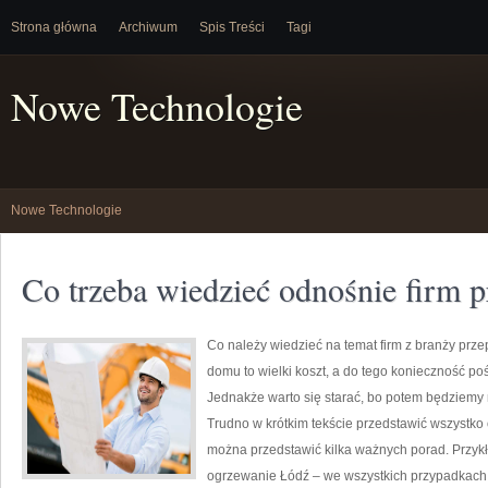
Strona główna
Archiwum
Spis Treści
Tagi
Nowe Technologie
Nowe Technologie
Co trzeba wiedzieć odnośnie firm
Co należy wiedzieć na temat firm z branży pr
domu to wielki koszt, a do tego konieczność p
Jednakże warto się starać, bo potem będziemy
Trudno w krótkim tekście przedstawić wszystk
można przedstawić kilka ważnych porad. Przy
ogrzewanie Łódź – we wszystkich przypadkach 