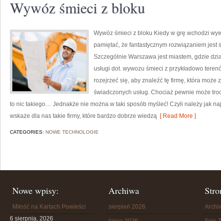
Wywóz śmieci z bloku
Wywóz śmieci z bloku Kiedy w grę wchodzi wyw
pamiętać, że fantastycznym rozwiązaniem jest s
Szczególnie Warszawa jest miastem, gdzie dzi
usługi dot. wywozu śmieci z przykładowo teren
rozejrzeć się, aby znaleźć tę firmę, która moż
świadczonych usług. Chociaż pewnie może tro
to nic takiego… Jednakże nie można w taki sposób myśleć! Czyli należy jak naj
wskaże dla nas takie firmy, które bardzo dobrze wiedzą
[ Read More ]
CATEGORIES:
NOWE TECHNOLOGIE
Nowe wpisy:
Archiwa
Stro
Miłość na Kartach Powieści
sierpień 2026
Arch
6 sierpnia, 2026