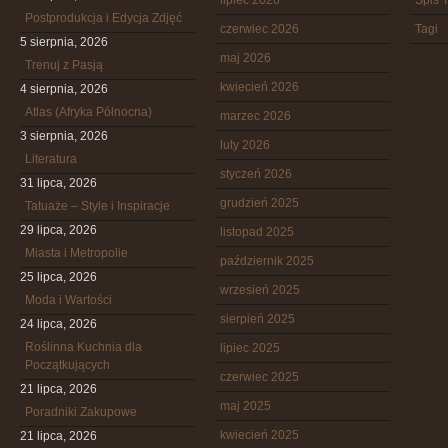
lipiec 2026
Spis T
Postprodukcja i Edycja Zdjęć
czerwiec 2026
Tagi
5 sierpnia, 2026
maj 2026
Trenuj z Pasją
kwiecień 2026
4 sierpnia, 2026
Atlas (Afryka Północna)
marzec 2026
3 sierpnia, 2026
luty 2026
Literatura
styczeń 2026
31 lipca, 2026
grudzień 2025
Tatuaże – Style i Inspiracje
29 lipca, 2026
listopad 2025
Miasta i Metropolie
październik 2025
25 lipca, 2026
wrzesień 2025
Moda i Wartości
sierpień 2025
24 lipca, 2026
Roślinna Kuchnia dla
lipiec 2025
Początkujących
czerwiec 2025
21 lipca, 2026
maj 2025
Poradniki Zakupowe
kwiecień 2025
21 lipca, 2026