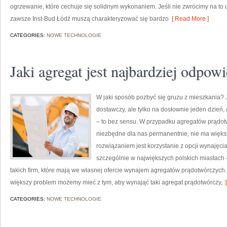
ogrzewanie, które cechuje się solidnym wykonaniem. Jeśli nie zwrócimy na to 
zawsze Inst-Bud Łódź muszą charakteryzować się bardzo
[ Read More ]
CATEGORIES:
NOWE TECHNOLOGIE
Jaki agregat jest najbardziej odpowi
W jaki sposób pozbyć się gruzu z mieszkania? 
dostawczy, ale tylko na dosłownie jeden dzień,
– to bez sensu. W przypadku agregatów prądotw
niezbędne dla nas permanentnie, nie ma więks
rozwiązaniem jest korzystanie z opcji wynajęc
szczególnie w największych polskich miastach 
takich firm, które mają we własnej ofercie wynajem agregatów prądotwórczyc
większy problem możemy mieć z tym, aby wynająć taki agregat prądotwórczy,
[
CATEGORIES:
NOWE TECHNOLOGIE