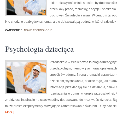
ukierunkowywać w taki sposób, by duchowość st
przenikały pracę, rozmowy, decyzje i spotkania 
duchowe i Świadectwa wiary. W centrum tej opo
Nie chodzi o bezbłędny schemat, ale o dojrzewającą podróż, w której człowiek 
CATEGORIES:
NOWE TECHNOLOGIE
Psychologia dziecięca
Przedszkole w Wielichowie to blog edukacyjny
przedszkolnym, niemowlętach oraz opiekunach,
sposób świadomy. Strona gromadzi sprawdzone
dzieckiem, wychowania, a także tego, jak budow
informacje przekładają się na działania, dzięk
rozwiązania w domu i w grupie przedszkolnej. Ro
znajdziesz inspiracje na czas wspólny dopasowane do możliwości dziecka. Są t
także proste eksperymenty rozwijające zainteresowanie światem. Duży nacisk 
More ]