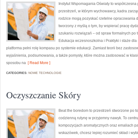
Instytut Wspomagania Oświaty to współczesna 
przestrzeń, w którym wychowawcy, kadra zarząd
rodzice mogą pozyskać rzetelne opracowania do
tworzony z myślą o tym, by wspierać pracę dy
szukaniu rozwiązań – od spraw formalnych po 
Edukacja wczesnoszkolna i Praktyki i staże dla 
platforma pełni rolę kompasu po systemie edukacji. Zamiast teorii bez zastosow
wyjaśnienia, podsumowania, a także pomysły, które można zastosować w klasie
sposobu na
[ Read More ]
CATEGORIES:
NOWE TECHNOLOGIE
Oczyszczanie Skóry
Beat the boredom to przestrzeń stworzone po to
codzienną rutynę w przyjemny nawyk. To centrum
kompozycjach aromatycznych oraz emaliach pa
wskazówek, chcesz lepiej rozumieć skład i wyb