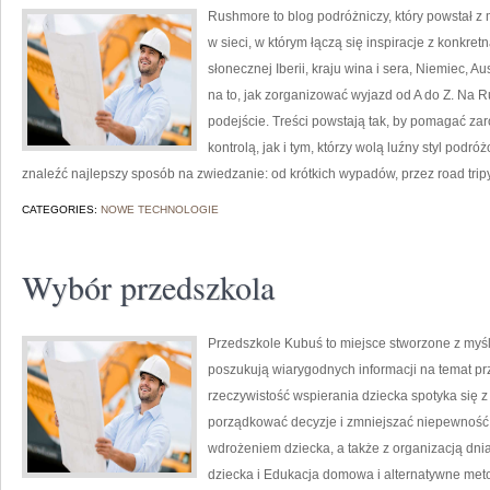
Rushmore to blog podróżniczy, który powstał z
w sieci, w którym łączą się inspiracje z konkret
słonecznej Iberii, kraju wina i sera, Niemiec, A
na to, jak zorganizować wyjazd od A do Z. Na
podejście. Treści powstają tak, by pomagać za
kontrolą, jak i tym, którzy wolą luźny styl podr
znaleźć najlepszy sposób na zwiedzanie: od krótkich wypadów, przez road tripy
CATEGORIES:
NOWE TECHNOLOGIE
Wybór przedszkola
Przedszkole Kubuś to miejsce stworzone z myśl
poszukują wiarygodnych informacji na temat prz
rzeczywistość wspierania dziecka spotyka się z
porządkować decyzje i zmniejszać niepewność
wdrożeniem dziecka, a także z organizacją dn
dziecka i Edukacja domowa i alternatywne met