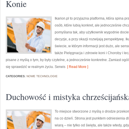
Konie
Ikarion.pl to przyjazna platforma, która spina 
osób, które lubią konkret, ale jednocześnie ch
pomyślana tak, aby użytkownik wygodnie docier
decyzje, a przy okazji rozwijają perspektywę. 
świecie, w którym informacji jest dużo, ale se
także Pielęgnacja i zdrowie koni i Choroby i lec
pisane z myślą o tym, by były czytelne, a jednocześnie konkretne. Zamiast ogó
się sprawdzić w realnym życiu. Serwis
[ Read More ]
CATEGORIES:
NOWE TECHNOLOGIE
Duchowość i mistyka chrześcijańsk
To miejsce stworzone z myślą o drodze przeko
na co dzień. Strona jest punktem odniesienia d
wiarą – nie tylko od święta, ale także wtedy, gdy