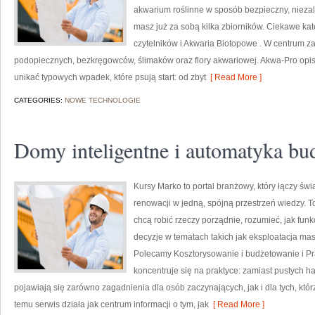
akwarium roślinne w sposób bezpieczny, niezale
masz już za sobą kilka zbiorników. Ciekawe kat
czytelników i Akwaria Biotopowe . W centrum z
podopiecznych, bezkręgowców, ślimaków oraz flory akwariowej. Akwa-Pro opisu
unikać typowych wpadek, które psują start: od zbyt
[ Read More ]
CATEGORIES:
NOWE TECHNOLOGIE
Domy inteligentne i automatyka b
Kursy Marko to portal branżowy, który łączy świ
renowacji w jedną, spójną przestrzeń wiedzy. T
chcą robić rzeczy porządnie, rozumieć, jak funk
decyzje w tematach takich jak eksploatacja ma
Polecamy Kosztorysowanie i budżetowanie i Pr
koncentruje się na praktyce: zamiast pustych h
pojawiają się zarówno zagadnienia dla osób zaczynających, jak i dla tych, któr
temu serwis działa jak centrum informacji o tym, jak
[ Read More ]