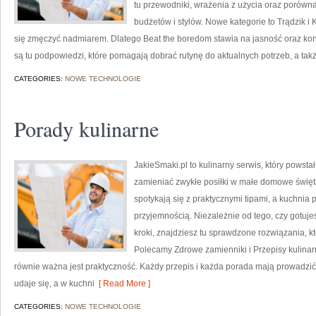
tu przewodniki, wrażenia z użycia oraz porów
budżetów i stylów. Nowe kategorie to Trądzik i
się zmęczyć nadmiarem. Dlatego Beat the boredom stawia na jasność oraz konk
są tu podpowiedzi, które pomagają dobrać rutynę do aktualnych potrzeb, a takż
CATEGORIES:
NOWE TECHNOLOGIE
Porady kulinarne
JakieSmaki.pl to kulinarny serwis, który powst
zamieniać zwykłe posiłki w małe domowe święta
spotykają się z praktycznymi tipami, a kuchnia 
przyjemnością. Niezależnie od tego, czy gotuje
kroki, znajdziesz tu sprawdzone rozwiązania, k
Polecamy Zdrowe zamienniki i Przepisy kulinarn
równie ważna jest praktyczność. Każdy przepis i każda porada mają prowadzić d
udaje się, a w kuchni
[ Read More ]
CATEGORIES:
NOWE TECHNOLOGIE