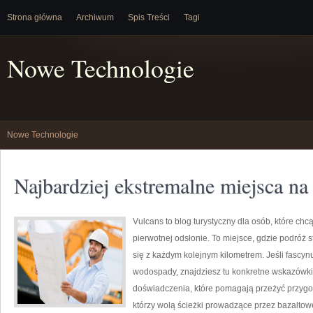
Strona główna
Archiwum
Spis Treści
Tagi
Nowe Technologie
Nowe Technologie
Najbardziej ekstremalne miejsca na
Vulcans to blog turystyczny dla osób, które chc
pierwotnej odsłonie. To miejsce, gdzie podróż st
się z każdym kolejnym kilometrem. Jeśli fascyn
wodospady, znajdziesz tu konkretne wskazówki 
doświadczenia, które pomagają przeżyć przygod
którzy wolą ścieżki prowadzące przez bazaltowe 