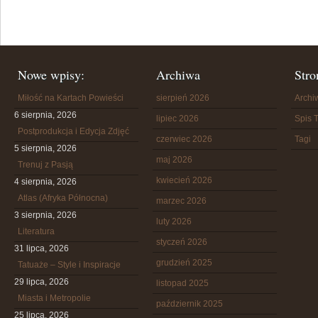
Nowe wpisy:
Archiwa
Stro
Miłość na Kartach Powieści
sierpień 2026
Arch
6 sierpnia, 2026
lipiec 2026
Spis T
Postprodukcja i Edycja Zdjęć
czerwiec 2026
Tagi
5 sierpnia, 2026
maj 2026
Trenuj z Pasją
kwiecień 2026
4 sierpnia, 2026
Atlas (Afryka Północna)
marzec 2026
3 sierpnia, 2026
luty 2026
Literatura
styczeń 2026
31 lipca, 2026
grudzień 2025
Tatuaże – Style i Inspiracje
29 lipca, 2026
listopad 2025
Miasta i Metropolie
październik 2025
25 lipca, 2026