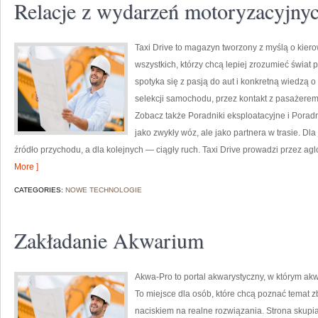
Relacje z wydarzeń motoryzacyjny
Taxi Drive to magazyn tworzony z myślą o kiero
wszystkich, którzy chcą lepiej zrozumieć świat
spotyka się z pasją do aut i konkretną wiedzą 
selekcji samochodu, przez kontakt z pasażerem,
Zobacz także Poradniki eksploatacyjne i Poradni
jako zwykły wóz, ale jako partnera w trasie. Dl
źródło przychodu, a dla kolejnych — ciągły ruch. Taxi Drive prowadzi przez agl
More ]
CATEGORIES:
NOWE TECHNOLOGIE
Zakładanie Akwarium
Akwa-Pro to portal akwarystyczny, w którym akw
To miejsce dla osób, które chcą poznać temat z
naciskiem na realne rozwiązania. Strona skupi