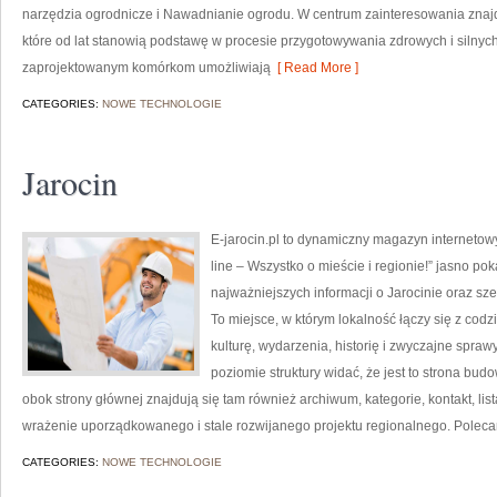
narzędzia ogrodnicze i Nawadnianie ogrodu. W centrum zainteresowania znajd
które od lat stanowią podstawę w procesie przygotowywania zdrowych i silny
zaprojektowanym komórkom umożliwiają
[ Read More ]
CATEGORIES:
NOWE TECHNOLOGIE
Jarocin
E-jarocin.pl to dynamiczny magazyn internetowy
line – Wszystko o mieście i regionie!” jasno pok
najważniejszych informacji o Jarocinie oraz sze
To miejsce, w którym lokalność łączy się z codz
kulturę, wydarzenia, historię i zwyczajne spr
poziomie struktury widać, że jest to strona bu
obok strony głównej znajdują się tam również archiwum, kategorie, kontakt, lis
wrażenie uporządkowanego i stale rozwijanego projektu regionalnego. Polec
CATEGORIES:
NOWE TECHNOLOGIE