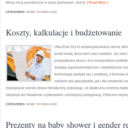
którzy chcą uczestniczyć w życiu duchowym. Jest to
[ Read More ]
CATEGORIES:
NOWE TECHNOLOGIE
Koszty, kalkulacje i budżetowanie
Ultra-Ever Dry to wyspecjalizowana strona, któ
przed wodą, tłuszczem oraz osadami. Już sam ch
przypadkowa strona, lecz kompendium praktyki d
działają superhydrofobiczne i olejofobiczne roz
technologia spotyka się z praktyką, a fachowa
zarówno dla specjalistów, jak i dla amatorów 
impregnacji szeroki obszar tematyczny, pokazując, że skuteczna ochrona mate
obejmuje też świadome użytkowanie i późniejszą pielęgnację. Polecam międz
CATEGORIES:
NOWE TECHNOLOGIE
Prezenty na baby shower i gender r