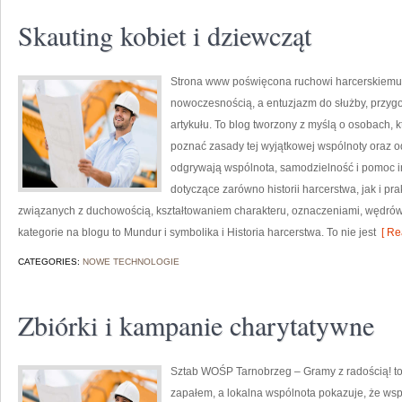
Skauting kobiet i dziewcząt
Strona www poświęcona ruchowi harcerskiemu to
nowoczesnością, a entuzjazm do służby, przyg
artykułu. To blog tworzony z myślą o osobach, 
poznać zasady tej wyjątkowej wspólnoty oraz od
odgrywają wspólnota, samodzielność i pomoc i
dotyczące zarówno historii harcerstwa, jak i p
związanych z duchowością, kształtowaniem charakteru, oznaczeniami, wędrów
kategorie na blogu to Mundur i symbolika i Historia harcerstwa. To nie jest
[ Re
CATEGORIES:
NOWE TECHNOLOGIE
Zbiórki i kampanie charytatywne
Sztab WOŚP Tarnobrzeg – Gramy z radością! to 
zapałem, a lokalna wspólnota pokazuje, że wsp