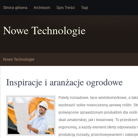
Strona główna
Archiwum
Spis Treści
Tagi
Nowe Technologie
Nowe Technologie
Inspiracje i aranżacje ogrodowe
Palety rozsadowe, tace wielokomórkowe, a także
wyobrazić sobie nowoczesną uprawę roślin. Str
poświęcone sprawdzonym produktom dla osób 
skali amatorskiej, jak i towarowej. To przestrze
ergonomią, a każdy element oferty odpowiada 
produkcją rozsady, przechowywaniem i zabezpie