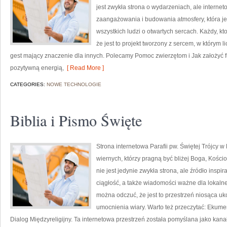
jest zwykła strona o wydarzeniach, ale intern
zaangażowania i budowania atmosfery, która 
wszystkich ludzi o otwartych sercach. Każdy, kto
że jest to projekt tworzony z sercem, w którym l
gest mający znaczenie dla innych. Polecamy Pomoc zwierzętom i Jak założyć fu
pozytywną energią,
[ Read More ]
CATEGORIES:
NOWE TECHNOLOGIE
Biblia i Pismo Święte
Strona internetowa Parafii pw. Świętej Trójcy 
wiernych, którzy pragną być bliżej Boga, Kościo
nie jest jedynie zwykła strona, ale źródło inspira
ciągłość, a także wiadomości ważne dla lokalne
można odczuć, że jest to przestrzeń niosąca uk
umocnienia wiary. Warto też przeczytać: Ekumen
Dialog Międzyreligijny. Ta internetowa przestrzeń została pomyślana jako kan