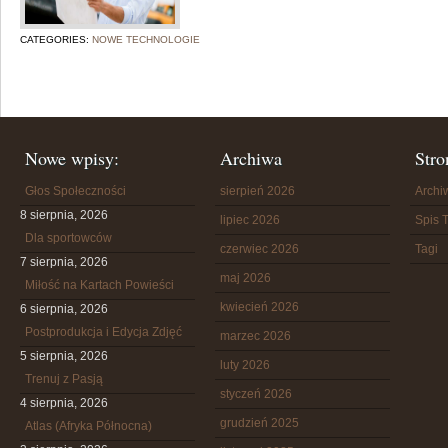
CATEGORIES:
NOWE TECHNOLOGIE
Nowe wpisy:
Archiwa
Stro
Głos Społeczności
sierpień 2026
Arch
8 sierpnia, 2026
lipiec 2026
Spis T
Dla sportowców
czerwiec 2026
Tagi
7 sierpnia, 2026
maj 2026
Miłość na Kartach Powieści
kwiecień 2026
6 sierpnia, 2026
Postprodukcja i Edycja Zdjęć
marzec 2026
5 sierpnia, 2026
luty 2026
Trenuj z Pasją
styczeń 2026
4 sierpnia, 2026
grudzień 2025
Atlas (Afryka Północna)