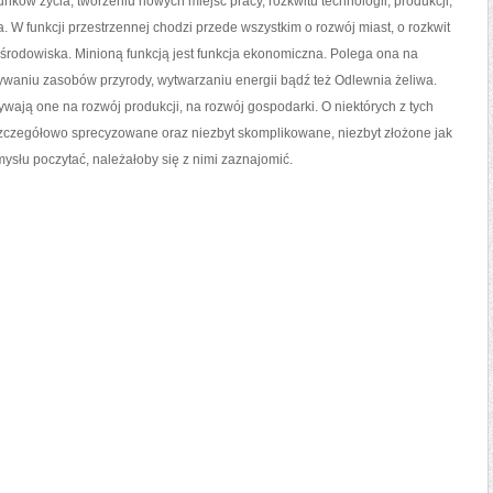
ków życia, tworzeniu nowych miejsc pracy, rozkwitu technologii, produkcji,
 W funkcji przestrzennej chodzi przede wszystkim o rozwój miast, o rozkwit
środowiska. Minioną funkcją jest funkcja ekonomiczna. Polega ona na
waniu zasobów przyrody, wytwarzaniu energii bądź też Odlewnia żeliwa.
ywają one na rozwój produkcji, na rozwój gospodarki. O niektórych z tych
zczegółowo sprecyzowane oraz niezbyt skomplikowane, niezbyt złożone jak
ysłu poczytać, należałoby się z nimi zaznajomić.