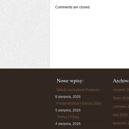
Comments are closed.
Nowe wpisy:
Archiw
Miłość na Kartach Powieści
sierpień 
6 sierpnia, 2026
lipiec 202
Postprodukcja i Edycja Zdjęć
czerwiec 
5 sierpnia, 2026
maj 2026
Trenuj z Pasją
kwiecień 
4 sierpnia, 2026