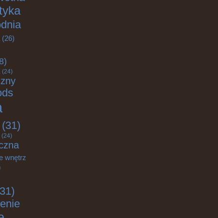
ktyka
odnia
(26)
8)
a
(24)
czny
ods
a
(31)
(24)
czna
e wnętrz
)
31)
enie
e