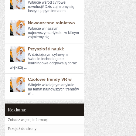
Witajcie wśród cyfrowej
⁢rewolucji! Dziś zajmiemy ​się
fascynującym tematem ...
Nowoczesne rolnictwo
Witajcie w naszym
najnowszym artykule, ‍w którym
zajmiemy się ...
Przyszłość nauki:
W dzisiejszym cyfrowym
świecie technologie e-
learningowe odgrywają ⁢coraz
większą ...
Czołowe trendy VR w
Witajcie w kolejnym artykule
na temat najnowszych ‌trendów
w ...
Reklama:
Zobacz więcej informacji
Przejdź do strony