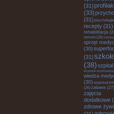
profila
(31)
(33)
przych
(31)
psychologia
recepty
(31)
rehabilitacja
(2
remont
(26)
rodzin
sprzęt medy
superfo
(30)
szkoł
(31)
(38)
szpital
wczesne wychowanie
wiedza medy
(30)
wyposażeni
zabawa
(27
(26)
zajęcia
dodatkowe
(
zdrowe żywi
zdrowi
(31)