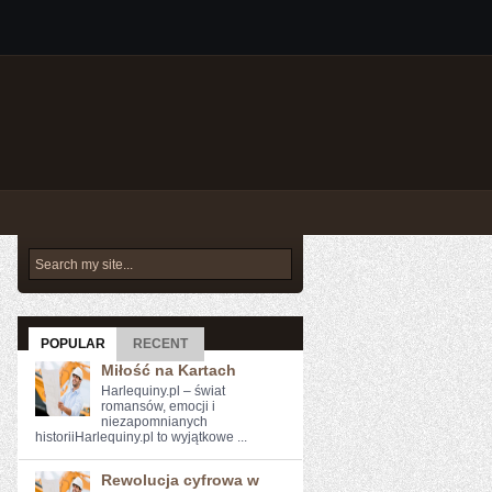
POPULAR
RECENT
Miłość na Kartach
Harlequiny.pl – świat
romansów, emocji i
niezapomnianych
historiiHarlequiny.pl to wyjątkowe ...
Rewolucja cyfrowa w