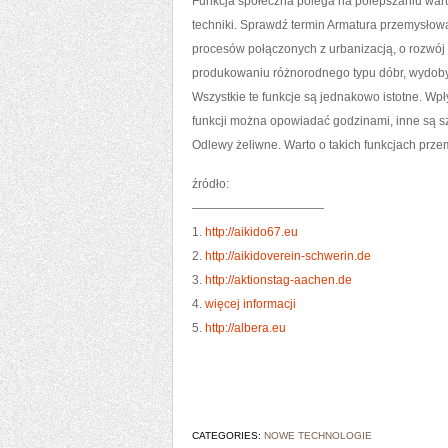
Funkcja społeczna polega na polepszaniu warun
techniki. Sprawdź termin Armatura przemysłowa.
procesów połączonych z urbanizacją, o rozwój 
produkowaniu różnorodnego typu dóbr, wydoby
Wszystkie te funkcje są jednakowo istotne. Wpł
funkcji można opowiadać godzinami, inne są s
Odlewy żeliwne. Warto o takich funkcjach przem
źródło:
———————————
1.
http://aikido67.eu
2.
http://aikidoverein-schwerin.de
3.
http://aktionstag-aachen.de
4.
więcej informacji
5.
http://albera.eu
CATEGORIES:
NOWE TECHNOLOGIE