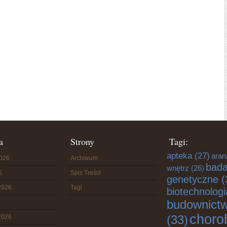
a
Strony
Tagi:
apteka
(27)
aran
2026
Archiwum
bada
wnętrz
(26)
6
Spis Treści
genetyczne
(
2026
Tagi
biotechnologi
budownict
choro
(33)
2026