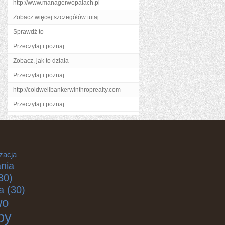
http://www.managerwopalach.pl
Zobacz więcej szczegółów tutaj
Sprawdź to
Przeczytaj i poznaj
Zobacz, jak to działa
Przeczytaj i poznaj
http://coldwellbankerwinthroprealty.com
Przeczytaj i poznaj
żacja
nia
30)
a
(30)
wo
by