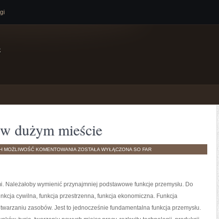
gi
e
 w dużym mieście
TANIE
TH
MOŻLIWOŚĆ KOMENTOWANIA
ZOSTAŁA WYŁĄCZONA
SO FAR
PRZEPROWADZKI
W
DUŻYM
MIEŚCIE
. Należałoby wymienić przynajmniej podstawowe funkcje przemysłu. Do
unkcja cywilna, funkcja przestrzenna, funkcja ekonomiczna. Funkcja
warzaniu zasobów. Jest to jednocześnie fundamentalna funkcja przemysłu.