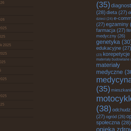
(35)
026
diagnos
(28)
dieta
(27)
d
e-comm
dzieci
(24)
026
egzaminy
(27)
2025
farmacja
(27)
fi
medyczny
(26)
2025
genetyka
(30
ik 2025
edukacyjne
(27
korepetycje
2025
(23)
materiały budowlane
2025
materiały
5
medyczne
(3
medycyn
2025
(35)
mieszkani
motocykl
2025
025
(38)
odchudz
o
(27)
ogród
(26)
społeczna
(28)
opieka zdro