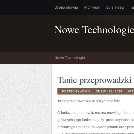
Strona główna
Archiwum
Spis Treści
Ta
Nowe Technologi
Nowe Technologie
Tanie przeprowadzki
POSTED BY ADMIN
ON LIP - 12 - 2025
WI
Tanie przeprowadzki w dużym mieście
O funkcjach przemysłu można mówić godzinami
głównych jego funkcji należy: produkcyjność, f
produkcyjna polega na wydobywaniu oraz przet