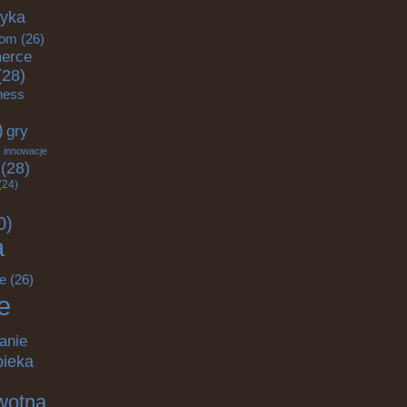
tyka
om
(26)
erce
(28)
tness
)
gry
)
innowacje
(28)
(24)
0)
a
e
(26)
e
anie
pieka
wotna