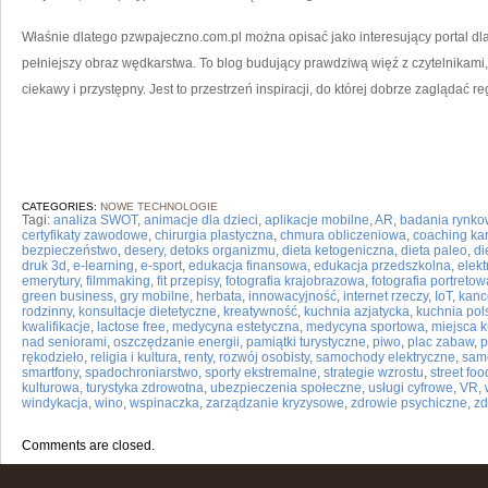
Właśnie dlatego pzwpajeczno.com.pl można opisać jako interesujący portal dla
pełniejszy obraz wędkarstwa. To blog budujący prawdziwą więź z czytelnikam
ciekawy i przystępny. Jest to przestrzeń inspiracji, do której dobrze zaglądać r
CATEGORIES:
NOWE TECHNOLOGIE
Tagi:
analiza SWOT
,
animacje dla dzieci
,
aplikacje mobilne
,
AR
,
badania rynk
certyfikaty zawodowe
,
chirurgia plastyczna
,
chmura obliczeniowa
,
coaching kar
bezpieczeństwo
,
desery
,
detoks organizmu
,
dieta ketogeniczna
,
dieta paleo
,
di
druk 3d
,
e-learning
,
e-sport
,
edukacja finansowa
,
edukacja przedszkolna
,
elek
emerytury
,
filmmaking
,
fit przepisy
,
fotografia krajobrazowa
,
fotografia portretow
green business
,
gry mobilne
,
herbata
,
innowacyjność
,
internet rzeczy
,
IoT
,
kanc
rodzinny
,
konsultacje dietetyczne
,
kreatywność
,
kuchnia azjatycka
,
kuchnia pol
kwalifikacje
,
lactose free
,
medycyna estetyczna
,
medycyna sportowa
,
miejsca k
nad seniorami
,
oszczędzanie energii
,
pamiątki turystyczne
,
piwo
,
plac zabaw
,
p
rękodzieło
,
religia i kultura
,
renty
,
rozwój osobisty
,
samochody elektryczne
,
sam
smartfony
,
spadochroniarstwo
,
sporty ekstremalne
,
strategie wzrostu
,
street foo
kulturowa
,
turystyka zdrowotna
,
ubezpieczenia społeczne
,
usługi cyfrowe
,
VR
,
windykacja
,
wino
,
wspinaczka
,
zarządzanie kryzysowe
,
zdrowie psychiczne
,
zd
Comments are closed.