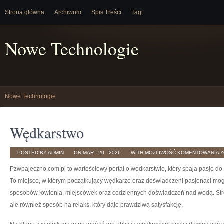
Strona główna
Archiwum
Spis Treści
Tagi
Nowe Technologie
Nowe Technologie
Wędkarstwo
W
POSTED BY ADMIN
ON MAR - 20 - 2026
WITH
MOŻLIWOŚĆ KOMENTOWANIA
Z
Pzwpajeczno.com.pl to wartościowy portal o wędkarstwie, który spaja pasję d
To miejsce, w którym początkujący wędkarze oraz doświadczeni pasjonaci m
sposobów łowienia, miejscówek oraz codziennych doświadczeń nad wodą. Stron
ale również sposób na relaks, który daje prawdziwą satysfakcję.