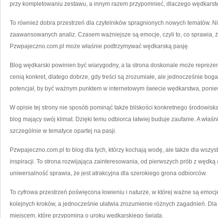
przy kompletowaniu zestawu, a innym razem przypomnieć, dlaczego wędkarstwo 
To również dobra przestrzeń dla czytelników spragnionych nowych tematów. N
zaawansowanych analiz. Czasem ważniejsze są emocje, czyli to, co sprawia, ż
Pzwpajeczno.com.pl może właśnie podtrzymywać wędkarską pasję.
Blog wędkarski powinien być wiarygodny, a ta strona doskonale może repreze
cenią konkret, dlatego dobrze, gdy treści są zrozumiałe, ale jednocześnie bo
potencjał, by być ważnym punktem w internetowym świecie wędkarstwa, ponie
W opisie tej strony nie sposób pominąć także bliskości konkretnego środowiska.
blog mający swój klimat. Dzięki temu odbiorca łatwiej buduje zaufanie. A właśn
szczególnie w tematyce opartej na pasji.
Pzwpajeczno.com.pl to blog dla tych, którzy kochają wodę, ale także dla wszys
inspiracji. To strona rozwijająca zainteresowania, od pierwszych prób z węd
uniwersalność sprawia, że jest atrakcyjna dla szerokiego grona odbiorców.
To cyfrowa przestrzeń poświęcona łowieniu i naturze, w której ważne są emocje
kolejnych kroków, a jednocześnie ułatwia zrozumienie różnych zagadnień. Dla
miejscem, które przypomina o uroku wędkarskiego świata.