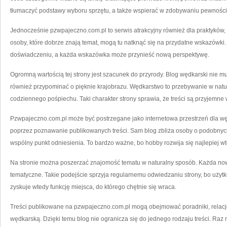
tłumaczyć podstawy wyboru sprzętu, a także wspierać w zdobywaniu pewności 
Jednocześnie pzwpajeczno.com.pl to serwis atrakcyjny również dla praktyków, 
osoby, które dobrze znają temat, mogą tu natknąć się na przydatne wskazówki.
doświadczeniu, a każda wskazówka może przynieść nową perspektywę.
Ogromną wartością tej strony jest szacunek do przyrody. Blog wędkarski nie m
również przypominać o pięknie krajobrazu. Wędkarstwo to przebywanie w natu
codziennego pośpiechu. Taki charakter strony sprawia, że treści są przyjemne 
Pzwpajeczno.com.pl może być postrzegane jako internetowa przestrzeń dla węd
poprzez poznawanie publikowanych treści. Sam blog zbliża osoby o podobnyc
wspólny punkt odniesienia. To bardzo ważne, bo hobby rozwija się najlepiej w
Na stronie można poszerzać znajomość tematu w naturalny sposób. Każda now
tematyczne. Takie podejście sprzyja regularnemu odwiedzaniu strony, bo użytk
zyskuje wtedy funkcję miejsca, do którego chętnie się wraca.
Treści publikowane na pzwpajeczno.com.pl mogą obejmować poradniki, relacje 
wędkarską. Dzięki temu blog nie ogranicza się do jednego rodzaju treści. Ra