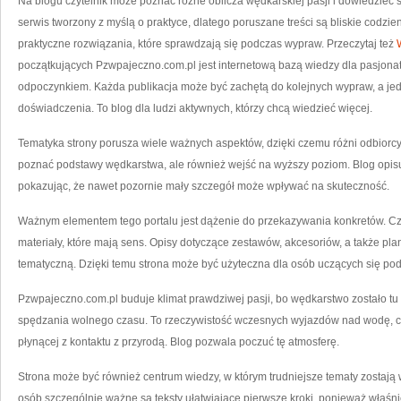
Na blogu czytelnik może poznać różne oblicza wędkarskiej pasji i dowiedzieć s
serwis tworzony z myślą o praktyce, dlatego poruszane treści są bliskie codzien
praktyczne rozwiązania, które sprawdzają się podczas wypraw. Przeczytaj też
początkujących Pzwpajeczno.com.pl jest internetową bazą wiedzy dla pasjonat
odpoczynkiem. Każda publikacja może być zachętą do kolejnych wypraw, a j
doświadczenia. To blog dla ludzi aktywnych, którzy chcą wiedzieć więcej.
Tematyka strony porusza wiele ważnych aspektów, dzięki czemu różni odbiorcy
poznać podstawy wędkarstwa, ale również wejść na wyższy poziom. Blog opi
pokazując, że nawet pozornie mały szczegół może wpływać na skuteczność.
Ważnym elementem tego portalu jest dążenie do przekazywania konkretów. Czytel
materiały, które mają sens. Opisy dotyczące zestawów, akcesoriów, a także pl
tematyczną. Dzięki temu strona może być użyteczna dla osób uczących się pod
Pzwpajeczno.com.pl buduje klimat prawdziwej pasji, bo wędkarstwo zostało tu
spędzania wolnego czasu. To rzeczywistość wczesnych wyjazdów nad wodę, c
płynącej z kontaktu z przyrodą. Blog pozwala poczuć tę atmosferę.
Strona może być również centrum wiedzy, w którym trudniejsze tematy zostają
osób szczególnie ważne są teksty ułatwiające pierwsze kroki, ponieważ właś