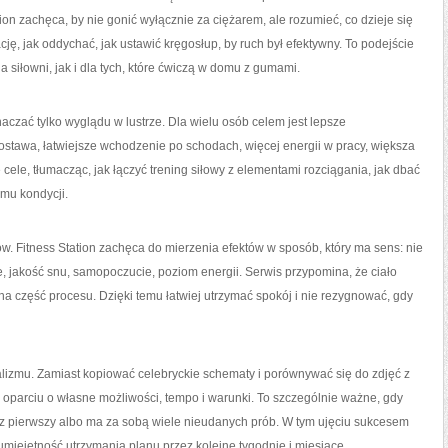
ion zachęca, by nie gonić wyłącznie za ciężarem, ale rozumieć, co dzieje się
cję, jak oddychać, jak ustawić kręgosłup, by ruch był efektywny. To podejście
a siłowni, jak i dla tych, które ćwiczą w domu z gumami.
naczać tylko wyglądu w lustrze. Dla wielu osób celem jest lepsze
stawa, łatwiejsze wchodzenie po schodach, więcej energii w pracy, większa
ele, tłumacząc, jak łączyć trening siłowy z elementami rozciągania, jak dbać
mu kondycji.
. Fitness Station zachęca do mierzenia efektów w sposób, który ma sens: nie
we, jakość snu, samopoczucie, poziom energii. Serwis przypomina, że ciało
lna część procesu. Dzięki temu łatwiej utrzymać spokój i nie rezygnować, gdy
ealizmu. Zamiast kopiować celebryckie schematy i porównywać się do zdjęć z
 oparciu o własne możliwości, tempo i warunki. To szczególnie ważne, gdy
az pierwszy albo ma za sobą wiele nieudanych prób. W tym ujęciu sukcesem
 umiejętność utrzymania planu przez kolejne tygodnie i miesiące.