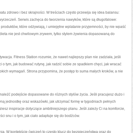
tu zdrowo i bez skrajności. W treściach często przewija się idea balansu:
yrzeczeń. Serwis zachęca do tworzenia nawyków, które są długofalowe:
 produktów, które odżywiają, i umiejętne wplatanie przyjemności, by nie wpaść
dieta nie jest chwilowym zrywem, tylko stylem żywienia dopasowaną do
acja. Fitness Station rozumie, że nawet najlepszy plan nie zadziała, jeśli
ci o tym, jak budować rutynę, jak radzić sobie ze spadkiem chęci, jak wracać
sokich wymagań. Strona przypomina, że postęp to suma małych kroków, a nie
znaleźć podejście dopasowane do różnych stylów życia. Jeśli pracujesz dużo i
ną jednostkę oraz wskazówki, jak utrzymać formę w tygodniach pełnych
ziesz inspiracje dotyczące ambitniejszego planu. Jeśli zależy Ci na komforcie,
ci snu i o tym, jak ciało adaptuje się do bodźców.
ia. W kontekście ćwiczeń to często klucz do bezpieczeństwa oraz do