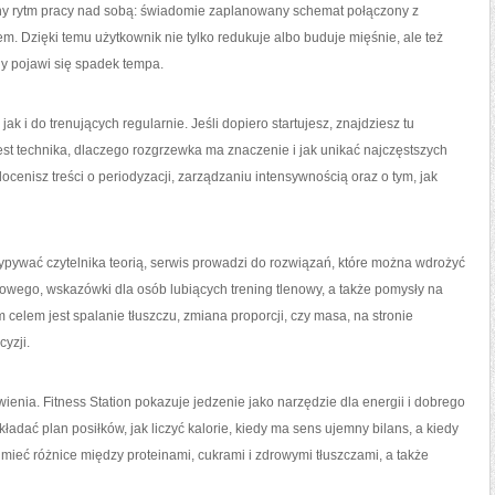
alny rytm pracy nad sobą: świadomie zaplanowany schemat połączony z
 Dzięki temu użytkownik nie tylko redukuje albo buduje mięśnie, ale też
gdy pojawi się spadek tempa.
ak i do trenujących regularnie. Jeśli dopiero startujesz, znajdziesz tu
est technika, dlaczego rozgrzewka ma znaczenie i jak unikać najczęstszych
docenisz treści o periodyzacji, zarządzaniu intensywnością oraz o tym, jak
sypywać czytelnika teorią, serwis prowadzi do rozwiązań, które można wdrożyć
siłowego, wskazówki dla osób lubiących trening tlenowy, a także pomysły na
 celem jest spalanie tłuszczu, zmiana proporcji, czy masa, na stronie
cyzji.
ienia. Fitness Station pokazuje jedzenie jako narzędzie dla energii i dobrego
układać plan posiłków, jak liczyć kalorie, kiedy ma sens ujemny bilans, a kiedy
ieć różnice między proteinami, cukrami i zdrowymi tłuszczami, a także