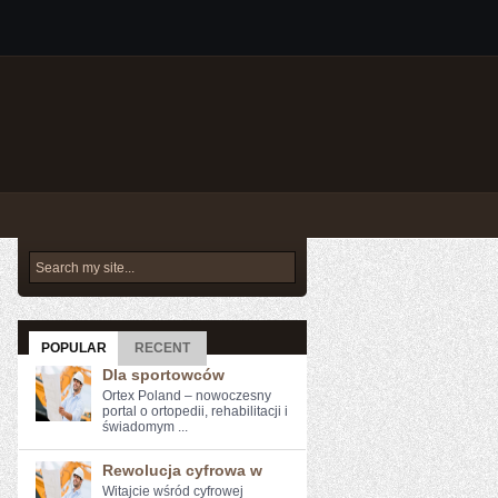
POPULAR
RECENT
Dla sportowców
Ortex Poland – nowoczesny
portal o ortopedii, rehabilitacji i
świadomym ...
Rewolucja cyfrowa w
Witajcie wśród cyfrowej