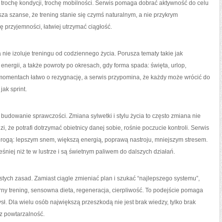
y, trochę kondycji, trochę mobilności. Serwis pomaga dobrać aktywność do celu
sza szanse, że trening stanie się czymś naturalnym, a nie przykrym
 przyjemności, łatwiej utrzymać ciągłość.
na nie izoluje treningu od codziennego życia. Porusza tematy takie jak
nergii, a także powroty po okresach, gdy forma spada: święta, urlop,
 momentach łatwo o rezygnację, a serwis przypomina, że każdy może wrócić do
jak sprint.
a budowanie sprawczości. Zmiana sylwetki i stylu życia to często zmiana nie
dzi, że potrafi dotrzymać obietnicy danej sobie, rośnie poczucie kontroli. Serwis
ż drogą: lepszym snem, większą energią, poprawą nastroju, mniejszym stresem.
eśniej niż te w lustrze i są świetnym paliwem do dalszych działań.
stych zasad. Zamiast ciągle zmieniać plan i szukać “najlepszego systemu”,
rny trening, sensowna dieta, regeneracja, cierpliwość. To podejście pomaga
sł. Dla wielu osób największą przeszkodą nie jest brak wiedzy, tylko brak
z powtarzalność.