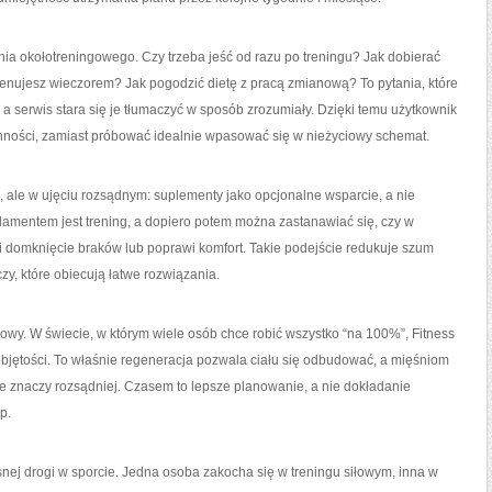
nia okołotreningowego. Czy trzeba jeść od razu po treningu? Jak dobierać
 trenujesz wieczorem? Jak pogodzić dietę z pracą zmianową? To pytania, które
 a serwis stara się je tłumaczyć w sposób zrozumiały. Dzięki temu użytkownik
ości, zamiast próbować idealnie wpasować się w nieżyciowy schemat.
, ale w ujęciu rozsądnym: suplementy jako opcjonalne wsparcie, a nie
damentem jest trening, a dopiero potem można zastanawiać się, czy w
i domknięcie braków lub poprawi komfort. Takie podejście redukuje szum
y, które obiecują łatwe rozwiązania.
wy. W świecie, w którym wiele osób chce robić wszystko “na 100%”, Fitness
 objętości. To właśnie regeneracja pozwala ciału się odbudować, a mięśniom
e znaczy rozsądniej. Czasem to lepsze planowanie, a nie dokładanie
p.
snej drogi w sporcie. Jedna osoba zakocha się w treningu siłowym, inna w