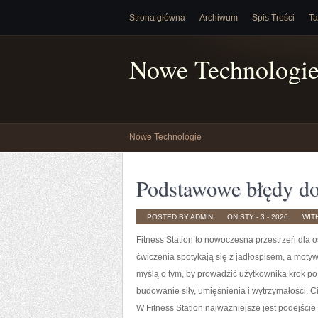
Strona główna
Archiwum
Spis Treści
Ta
Nowe Technologi
Nowe Technologie
Podstawowe błędy do
POSTED BY ADMIN
ON STY - 3 - 2026
WIT
Fitness Station to nowoczesna przestrzeń dla 
ćwiczenia spotykają się z jadłospisem, a moty
myślą o tym, by prowadzić użytkownika krok po
budowanie siły, umięśnienia i wytrzymałości. 
W Fitness Station najważniejsze jest podejście