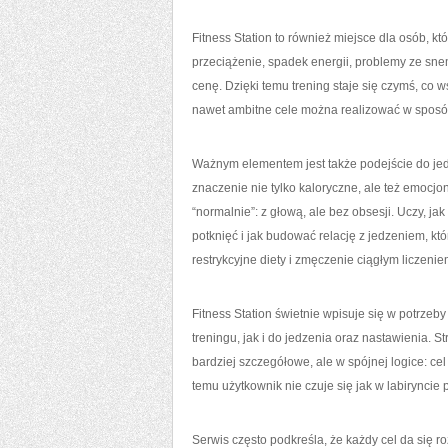
Fitness Station to również miejsce dla osób, k
przeciążenie, spadek energii, problemy ze sne
cenę. Dzięki temu trening staje się czymś, co w
nawet ambitne cele można realizować w sposó
Ważnym elementem jest także podejście do jedz
znaczenie nie tylko kaloryczne, ale też emocjo
“normalnie”: z głową, ale bez obsesji. Uczy, 
potknięć i jak budować relację z jedzeniem, któ
restrykcyjne diety i zmęczenie ciągłym liczeni
Fitness Station świetnie wpisuje się w potrzeb
treningu, jak i do jedzenia oraz nastawienia
bardziej szczegółowe, ale w spójnej logice: c
temu użytkownik nie czuje się jak w labiryncie 
Serwis często podkreśla, że każdy cel da się r