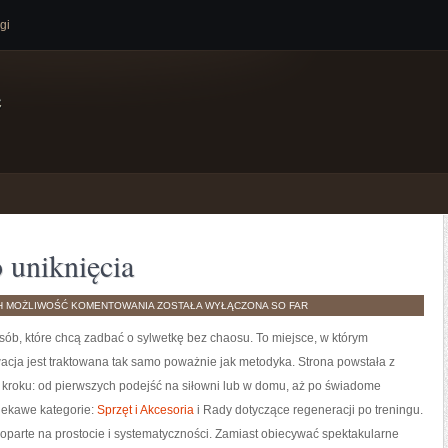
gi
e
 uniknięcia
PODSTAWOWE
H
MOŻLIWOŚĆ KOMENTOWANIA
ZOSTAŁA WYŁĄCZONA
SO FAR
BŁĘDY
DO
osób, które chcą zadbać o sylwetkę bez chaosu. To miejsce, w którym
UNIKNIĘCIA
wacja jest traktowana tak samo poważnie jak metodyka. Strona powstała z
 kroku: od pierwszych podejść na siłowni lub w domu, aż po świadome
Ciekawe kategorie:
Sprzęt i Akcesoria
i Rady dotyczące regeneracji po treningu.
 oparte na prostocie i systematyczności. Zamiast obiecywać spektakularne