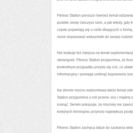
Fitness Station porusza również temat odżywia
posiłek, kiedy ćwiczysz rano, a jak wtedy, gdy
często pojawiają się u osób dbających o formę,
może dopasować wskazówki do swojej codzienn
Nie brakuje też miejsca na temat suplementacji
obowiązek. Fitness Station przypomina, że fun
konkretnym przypadku przyda się coś, co ułatw
informacyjny i pomaga uniknąć kupowania rzecz
Na stronie mocno wybrzmiewa także temat odno
Station przypomina o roli przerw, snu i mądrej
rosnąć. Serwis pokazuje, że mocniej nie zawsz
kolejnych treningów, przynosi największy postę
Fitness Station zachęca także do szukania wła