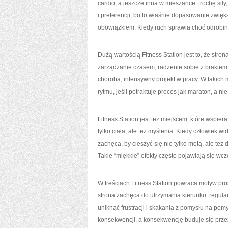
cardio, a jeszcze inna w mieszance: trochę sił
i preferencji, bo to właśnie dopasowanie zwięk
obowiązkiem. Kiedy ruch sprawia choć odrobinę
Dużą wartością Fitness Station jest to, że stro
zarządzanie czasem, radzenie sobie z brakiem e
choroba, intensywny projekt w pracy. W takich
rytmu, jeśli potraktuje proces jak maraton, a nie 
Fitness Station jest też miejscem, które wspier
tylko ciała, ale też myślenia. Kiedy człowiek wi
zachęca, by cieszyć się nie tylko metą, ale te
Takie “miękkie” efekty często pojawiają się wcz
W treściach Fitness Station powraca motyw pro
strona zachęca do utrzymania kierunku: regula
uniknąć frustracji i skakania z pomysłu na pomy
konsekwencji, a konsekwencję buduje się prze