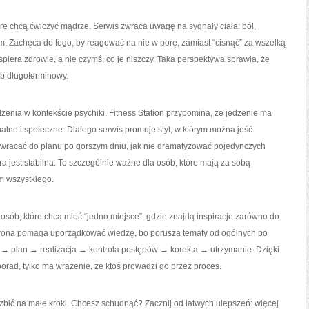
tóre chcą ćwiczyć mądrze. Serwis zwraca uwagę na sygnały ciała: ból,
m. Zachęca do tego, by reagować na nie w porę, zamiast “cisnąć” za wszelką
spiera zdrowie, a nie czymś, co je niszczy. Taka perspektywa sprawia, że
b długoterminowy.
enia w kontekście psychiki. Fitness Station przypomina, że jedzenie ma
nalne i społeczne. Dlatego serwis promuje styl, w którym można jeść
jak wracać do planu po gorszym dniu, jak nie dramatyzować pojedynczych
ra jest stabilna. To szczególnie ważne dla osób, które mają za sobą
em wszystkiego.
y osób, które chcą mieć “jedno miejsce”, gdzie znajdą inspiracje zarówno do
. Strona pomaga uporządkować wiedzę, bo porusza tematy od ogólnych po
el → plan → realizacja → kontrola postępów → korekta → utrzymanie. Dzięki
porad, tylko ma wrażenie, że ktoś prowadzi go przez proces.
ozbić na małe kroki. Chcesz schudnąć? Zacznij od łatwych ulepszeń: więcej