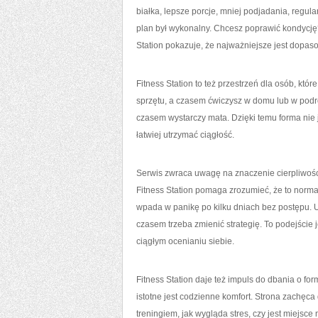
białka, lepsze porcje, mniej podjadania, regu
plan był wykonalny. Chcesz poprawić kondycję? 
Station pokazuje, że najważniejsze jest dopasow
Fitness Station to też przestrzeń dla osób, kt
sprzętu, a czasem ćwiczysz w domu lub w podróż
czasem wystarczy mata. Dzięki temu forma nie je
łatwiej utrzymać ciągłość.
Serwis zwraca uwagę na znaczenie cierpliwości.
Fitness Station pomaga zrozumieć, że to norma
wpada w panikę po kilku dniach bez postępu. Uc
czasem trzeba zmienić strategię. To podejście 
ciągłym ocenianiu siebie.
Fitness Station daje też impuls do dbania o fo
istotne jest codzienne komfort. Strona zachęca 
treningiem, jak wygląda stres, czy jest miejsc