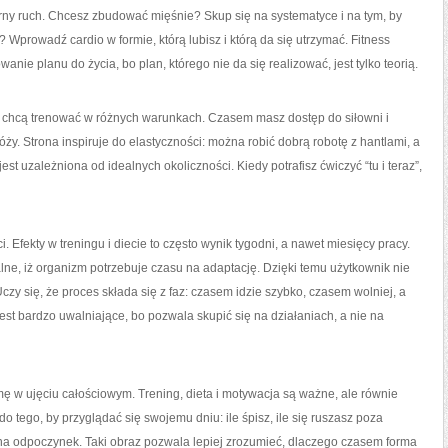
larny ruch. Chcesz zbudować mięśnie? Skup się na systematyce i na tym, by
Wprowadź cardio w formie, którą lubisz i którą da się utrzymać. Fitness
anie planu do życia, bo plan, którego nie da się realizować, jest tylko teorią.
óre chcą trenować w różnych warunkach. Czasem masz dostęp do siłowni i
y. Strona inspiruje do elastyczności: można robić dobrą robotę z hantlami, a
st uzależniona od idealnych okoliczności. Kiedy potrafisz ćwiczyć “tu i teraz”,
 Efekty w treningu i diecie to często wynik tygodni, a nawet miesięcy pracy.
lne, iż organizm potrzebuje czasu na adaptację. Dzięki temu użytkownik nie
zy się, że proces składa się z faz: czasem idzie szybko, czasem wolniej, a
jest bardzo uwalniające, bo pozwala skupić się na działaniach, a nie na
rmę w ujęciu całościowym. Trening, dieta i motywacja są ważne, ale równie
do tego, by przyglądać się swojemu dniu: ile śpisz, ile się ruszasz poza
e na odpoczynek. Taki obraz pozwala lepiej zrozumieć, dlaczego czasem forma