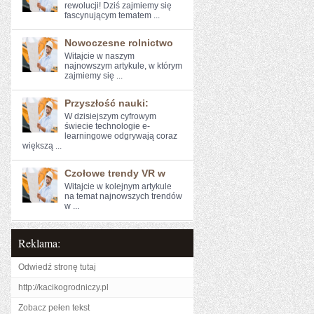
⁢rewolucji! Dziś zajmiemy ​się
fascynującym tematem ...
Nowoczesne rolnictwo
Witajcie w naszym
najnowszym artykule, ‍w którym
zajmiemy się ...
Przyszłość nauki:
W dzisiejszym cyfrowym
świecie technologie e-
learningowe odgrywają ⁢coraz
większą ...
Czołowe trendy VR w
Witajcie w kolejnym artykule
na temat najnowszych ‌trendów
w ...
Reklama:
Odwiedź stronę tutaj
http://kacikogrodniczy.pl
Zobacz pełen tekst