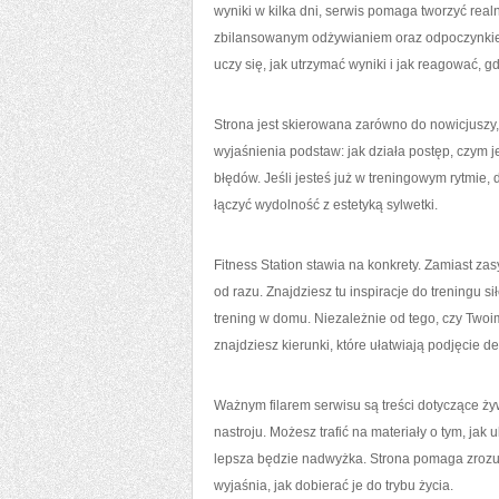
wyniki w kilka dni, serwis pomaga tworzyć re
zbilansowanym odżywianiem oraz odpoczynkiem.
uczy się, jak utrzymać wyniki i jak reagować, 
Strona jest skierowana zarówno do nowicjuszy, j
wyjaśnienia podstaw: jak działa postęp, czym j
błędów. Jeśli jesteś już w treningowym rytmie, 
łączyć wydolność z estetyką sylwetki.
Fitness Station stawia na konkrety. Zamiast za
od razu. Znajdziesz tu inspiracje do treningu 
trening w domu. Niezależnie od tego, czy Twoim
znajdziesz kierunki, które ułatwiają podjęcie de
Ważnym filarem serwisu są treści dotyczące żyw
nastroju. Możesz trafić na materiały o tym, jak 
lepsza będzie nadwyżka. Strona pomaga zrozum
wyjaśnia, jak dobierać je do trybu życia.