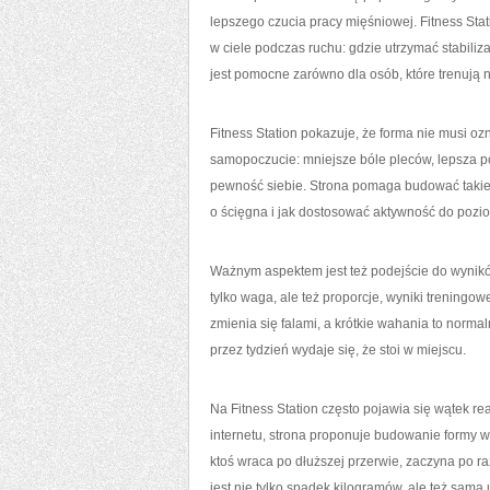
lepszego czucia pracy mięśniowej. Fitness Stat
w ciele podczas ruchu: gdzie utrzymać stabiliza
jest pomocne zarówno dla osób, które trenują n
Fitness Station pokazuje, że forma nie musi oz
samopoczucie: mniejsze bóle pleców, lepsza po
pewność siebie. Strona pomaga budować takie c
o ścięgna i jak dostosować aktywność do pozio
Ważnym aspektem jest też podejście do wyników
tylko waga, ale też proporcje, wyniki treningo
zmienia się falami, a krótkie wahania to norma
przez tydzień wydaje się, że stoi w miejscu.
Na Fitness Station często pojawia się wątek r
internetu, strona proponuje budowanie formy w
ktoś wraca po dłuższej przerwie, zaczyna po r
jest nie tylko spadek kilogramów, ale też sama