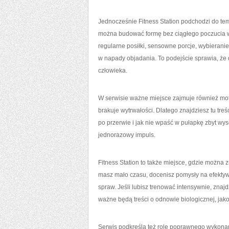
Jednocześnie Fitness Station podchodzi do tema
można budować formę bez ciągłego poczucia w
regularne posiłki, sensowne porcje, wybieranie
w napady objadania. To podejście sprawia, że 
człowieka.
W serwisie ważne miejsce zajmuje również motyw
brakuje wytrwałości. Dlatego znajdziesz tu treś
po przerwie i jak nie wpaść w pułapkę zbyt wy
jednorazowy impuls.
Fitness Station to także miejsce, gdzie można 
masz mało czasu, docenisz pomysły na efektyw
spraw. Jeśli lubisz trenować intensywnie, znajd
ważne będą treści o odnowie biologicznej, jakoś
Serwis podkreśla też rolę poprawnego wykonan