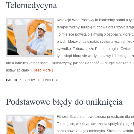
Telemedycyna
Korekcja Wad Postawy to konkretny portal o tym
terapeutyczny, terapię ruchową oraz fizykotera
To miejsce powstało z myślą o osobach, które c
o tych, którzy chcą działać systematycznie i kr
sylwetkę. Zobacz także Pulmonologia i Ćwiczeni
tym, skąd biorą się wady postawy i dlaczego czę
ale o łańcuch kompensacji. Tłumaczymy, jak codzienność — długie siedzenie, 
ustawiać ciało
[ Read More ]
CATEGORIES:
NOWE TECHNOLOGIE
Podstawowe błędy do uniknięcia
Fitness Station to nowoczesna przestrzeń dla o
To miejsce, w którym ćwiczenia spotykają się z 
samo poważnie jak metodyka. Strona powstała 