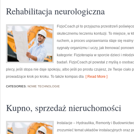
Rehabilitacja neurologiczna
FizjoCoach.pl to przyjazna przestrzeń poświęco
skutecznemu leczeniu kontuzji. To miejsce, w k
ruchem, a proces usprawniania staje się realn
sygnały organizmu i uczy, jak trenować ponow
kategorie: Fizjoterapia w sporcie dzieci i młodz
badań. FizjoCoach.pl powstał z myślą o osobach,
plecy, jeśli stopa nie daje spokoju, albo jeśli po prostu czujesz, że Twoje ciał
prowadzące krok po kroku. To także kompas dla
[ Read More ]
CATEGORIES:
NOWE TECHNOLOGIE
Kupno, sprzedaż nieruchomości
Instalacje – Hydraulika, Remonty i Budownictwo
zrozumieć temat układów instalacyjnych oraz 