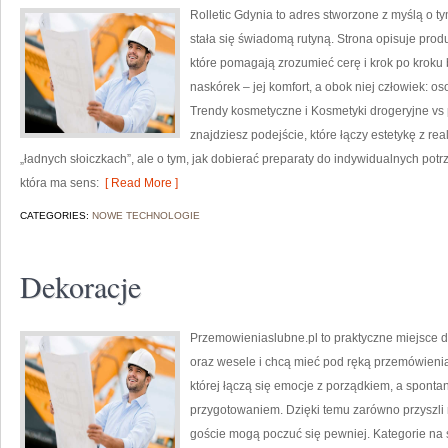
Rolletic Gdynia to adres stworzone z myślą o t
stała się świadomą rutyną. Strona opisuje prod
które pomagają zrozumieć cerę i krok po kroku
naskórek – jej komfort, a obok niej człowiek: o
Trendy kosmetyczne i Kosmetyki drogeryjne vs p
znajdziesz podejście, które łączy estetykę z re
„ładnych słoiczkach”, ale o tym, jak dobierać preparaty do indywidualnych potrz
która ma sens:
[ Read More ]
CATEGORIES:
NOWE TECHNOLOGIE
Dekoracje
Przemowieniaslubne.pl to praktyczne miejsce d
oraz wesele i chcą mieć pod ręką przemówienia,
której łączą się emocje z porządkiem, a sponta
przygotowaniem. Dzięki temu zarówno przyszli m
goście mogą poczuć się pewniej. Kategorie na st