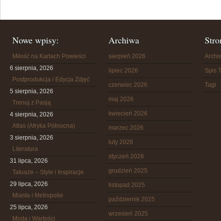
Nowe wpisy:
Archiwa
Stro
Miłość na Kartach Powieści
sierpień 2026
Arch
6 sierpnia, 2026
lipiec 2026
Spis T
Postprodukcja i Edycja Zdjęć
czerwiec 2026
Tagi
5 sierpnia, 2026
maj 2026
Trenuj z Pasją
kwiecień 2026
4 sierpnia, 2026
Atlas (Afryka Północna)
marzec 2026
3 sierpnia, 2026
luty 2026
Literatura
styczeń 2026
31 lipca, 2026
grudzień 2025
Tatuaże – Style i Inspiracje
29 lipca, 2026
listopad 2025
Miasta i Metropolie
październik 2025
25 lipca, 2026
wrzesień 2025
Moda i Wartości