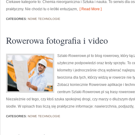
Ciekawe kategorie to: Chemia nieorganiczna i Sztuka i nauka. To serwis dla os
praktyczny. Nie chodzi tu o krótki entuzjazm,
[ Read More ]
CATEGORIES:
NOWE TECHNOLOGIE
Rowerowa fotografia i video
Szlaki-Rowerowe.pl to blog rowerowy, który łą
użyteczne podpowiedzi oraz testy sprzętu. To ce
kilometry i jednocześnie chcą wybierać najlepsz
tworzona dla tych, którzy widzą w rowerze nie tyl
Zobacz koniecznie Rowerowe aplikacje i techn
centrum Szlaki-Rowerowe.pl są trasy rowerow
Niezależnie od tego, czy ktoś szuka spokojnej drogi, czy marzy o dłuższym d
siodle. W opisach tras liczą się praktyczne informacje: nawierzchnia, podjazdy,
CATEGORIES:
NOWE TECHNOLOGIE