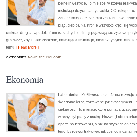
pełne inwestycje. To miejsce, w którym praktyka 
instrukcje dotyczące hydrauliki, CO, rekuperacj
Zobacz kategorie: Minimalizm w budownictwie 
prąd, ciepło). Na stronie wszystko kręci się w
uniknąć drogich wpadek. Zamiast suchych definicji pojawiają się życiowe przy
grzewcze, zbyt niskie ciśnienie, hałasująca instalacja, niedrożny syfon, albo 
temu
[ Read More ]
CATEGORIES:
NOWE TECHNOLOGIE
Ekonomia
Laboratorium Możliwości to platforma rozwoju, 
świadomości są traktowane jak eksperyment – 
ciekawości. To miejsce, które pomaga uczyć się
własny styl pracy z nauką. Nazwa „Laboratorium
oparte na testowaniu, a nie na szybkich obiet
tego, by rozwój traktować jak coś, co można mie