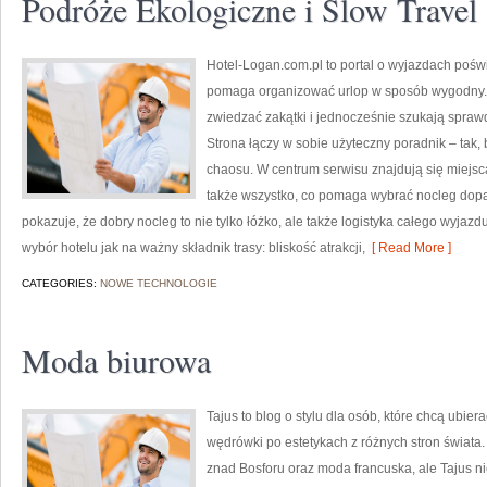
Podróże Ekologiczne i Slow Travel
Hotel-Logan.com.pl to portal o wyjazdach pośw
pomaga organizować urlop w sposób wygodny. 
zwiedzać zakątki i jednocześnie szukają spr
Strona łączy w sobie użyteczny poradnik – tak
chaosu. W centrum serwisu znajdują się miejsc
także wszystko, co pomaga wybrać nocleg dop
pokazuje, że dobry nocleg to nie tylko łóżko, ale także logistyka całego wyjazdu
wybór hotelu jak na ważny składnik trasy: bliskość atrakcji,
[ Read More ]
CATEGORIES:
NOWE TECHNOLOGIE
Moda biurowa
Tajus to blog o stylu dla osób, które chcą ubier
wędrówki po estetykach z różnych stron świata. 
znad Bosforu oraz moda francuska, ale Tajus ni