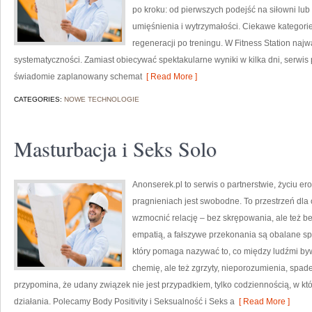
po kroku: od pierwszych podejść na siłowni lu
umięśnienia i wytrzymałości. Ciekawe kategorie
regeneracji po treningu. W Fitness Station najw
systematyczności. Zamiast obiecywać spektakularne wyniki w kilka dni, serwis
świadomie zaplanowany schemat
[ Read More ]
CATEGORIES:
NOWE TECHNOLOGIE
Masturbacja i Seks Solo
Anonserek.pl to serwis o partnerstwie, życiu er
pragnieniach jest swobodne. To przestrzeń dla 
wzmocnić relację – bez skrępowania, ale też bez
empatią, a fałszywe przekonania są obalane sp
który pomaga nazywać to, co między ludźmi byw
chemię, ale też zgrzyty, nieporozumienia, spade
przypomina, że udany związek nie jest przypadkiem, tylko codziennością, w któr
działania. Polecamy Body Positivity i Seksualność i Seks a
[ Read More ]