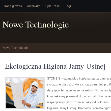
Strona główna
Archiwum
Spis Treści
Tagi
Nowe Technologie
Nowe Technologie
Ekologiczna Higiena Jamy Ustnej
STOMBIS – stomatolog i opieka nad zębami w p
stworzone dla osób, które chcą zrozumieć prof
decyzje w temacie leczenia zębów. To nie jest 
kompleksowy przewodnik po tym, jak dbać o zęb
u specjalisty i jak rozróżniać fakty od półpraw
Higienie Jamy Ustnej i Problemy Stomatologiczn