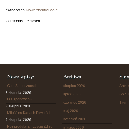
CATEGORIES:
NOWE TECHNOLOGIE
Comments are closed.
Nowe wpisy:
Archiwa
Stro
Głos Społeczności
sierpień 2026
Arch
8 sierpnia, 2026
lipiec 2026
Spis T
Dla sportowców
czerwiec 2026
Tagi
7 sierpnia, 2026
maj 2026
Miłość na Kartach Powieści
kwiecień 2026
6 sierpnia, 2026
Postprodukcja i Edycja Zdjęć
marzec 2026