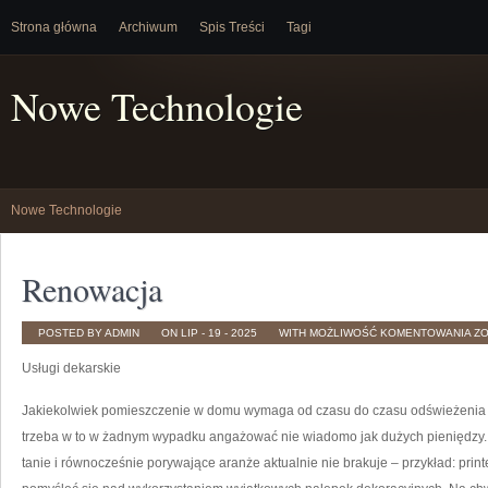
Strona główna
Archiwum
Spis Treści
Tagi
Nowe Technologie
Nowe Technologie
Renowacja
R
POSTED BY ADMIN
ON LIP - 19 - 2025
WITH
MOŻLIWOŚĆ KOMENTOWANIA
Z
Usługi dekarskie
Jakiekolwiek pomieszczenie w domu wymaga od czasu do czasu odświeżenia – 
trzeba w to w żadnym wypadku angażować nie wiadomo jak dużych pieniędzy. Z
tanie i równocześnie porywające aranże aktualnie nie brakuje – przykład: print