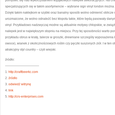
pomyśleć się nad wykorzystaniem wyjątkowych nalepek dekoracyjnych. Na chw
specjalizujących się w takim asortymencie – wybrane sign vinyl london można
Dzięki takim naklejkom w szybki oraz banalny sposób wolno odmienić oblicze 
urozmaicone, że wolno odnaleźć bez kłopotu takie, które będą pasowały dany
vinyl. Przykładowo nadzwyczaj modne są aktualnie motywy chłopskie, w związ
nalepek jest w największym stopniu na miejscu. Przy tej sposobności warto po
przykładu obrus w kratę, talerze w groszki, drewniane szczegóły wyposażenia 
owoce), wianek z okolicznościowych roślin czy pęczki suszonych ziół. I w ten
atrakcyjny styl country – czyli wiejski.
źródło:
———————————
1.
http://craftbeerkc.com
2.
źródło
3.
odwiedź witrynę
4.
link
5.
http://crs-enterprises.com